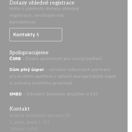
Dotazy ohledně registrace
Máte-li jakékoliv dotazy ohledně
registrace, neváhejte nás
kontaktovat.
Kontakty
Spolupracujeme
ČSRB
– Česká společnost pro rozvoj bydlení
Dům plný úspor
– sdružení odborných partnerů
pro kvalitní opatření v oblasti energetických úspor
a ochrany životního prostředí
SMBD
– Sdružení bytových družstev a SVJ
Kontakt
Budova Družstevní asociace ČR
2. patro, dveře č. 211
Těšnov 1163/5