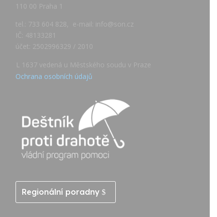
110 00 Praha 1
tel.: 733 604 828, e-mail: info@son.cz
IČ: 48133281
účet: 2502996329 / 2010
L 1637 vedená u Městského soudu v Praze
Ochrana osobních údajů
Regionální poradny