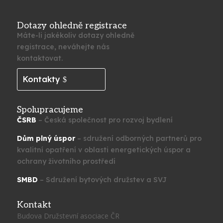
Dotazy ohledně registrace
Máte-li jakékoliv dotazy ohledně
registrace, neváhejte nás
kontaktovat.
Kontakty
Spolupracujeme
ČSRB
– Česká společnost pro rozvoj bydlení
Dům plný úspor
– sdružení odborných partnerů pro
kvalitní opatření v oblasti energetických úspor a
ochrany životního prostředí
SMBD
– Sdružení bytových družstev a SVJ
Kontakt
Budova Družstevní asociace ČR