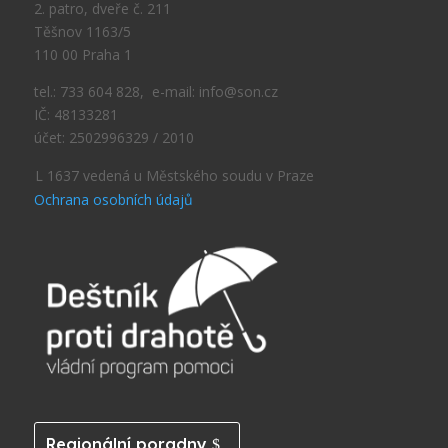
2. patro, dveře č. 211
Těšnov 1163/5
110 00 Praha 1
tel.: 733 604 828, e-mail: info@son.cz
IČ: 48133281
účet: 2502996329 / 2010
L 1637 vedená u Městského soudu v Praze
Ochrana osobních údajů
Regionální poradny