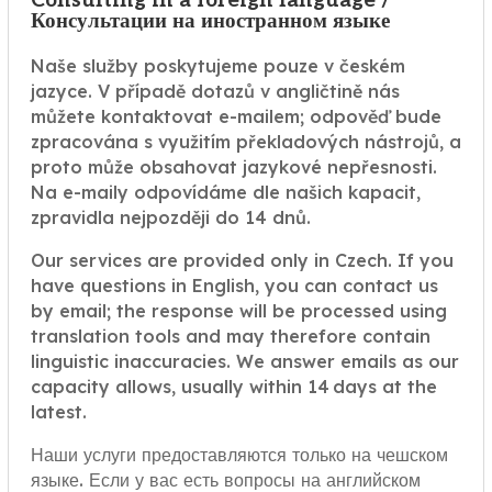
Consulting in a foreign language /
Консультации на иностранном языке
Naše služby poskytujeme pouze v českém
jazyce. V případě dotazů v angličtině nás
můžete kontaktovat e-mailem; odpověď bude
zpracována s využitím překladových nástrojů, a
proto může obsahovat jazykové nepřesnosti.
Na e-maily odpovídáme dle našich kapacit,
zpravidla nejpozději do 14 dnů.
Our services are provided only in Czech. If you
have questions in English, you can contact us
by email; the response will be processed using
translation tools and may therefore contain
linguistic inaccuracies. We answer emails as our
capacity allows, usually within 14 days at the
latest.
Наши услуги предоставляются только на чешском
языке. Если у вас есть вопросы на английском