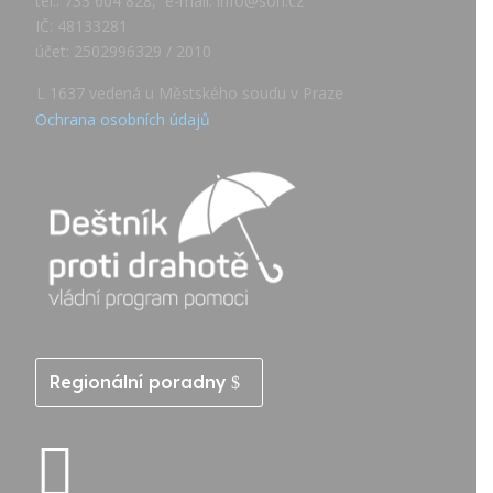
tel.: 733 604 828, e-mail: info@son.cz
IČ: 48133281
účet: 2502996329 / 2010
L 1637 vedená u Městského soudu v Praze
Ochrana osobních údajů
Regionální poradny
