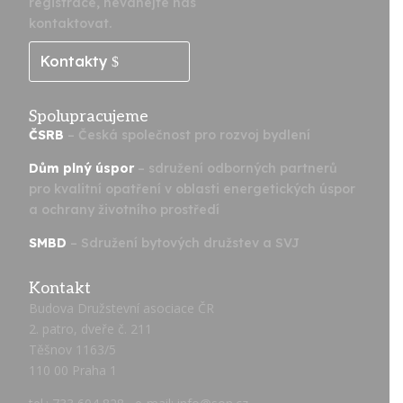
registrace, neváhejte nás
kontaktovat.
Kontakty
Spolupracujeme
ČSRB
– Česká společnost pro rozvoj bydlení
Dům plný úspor
– sdružení odborných partnerů
pro kvalitní opatření v oblasti energetických úspor
a ochrany životního prostředí
SMBD
– Sdružení bytových družstev a SVJ
Kontakt
Budova Družstevní asociace ČR
2. patro, dveře č. 211
Těšnov 1163/5
110 00 Praha 1