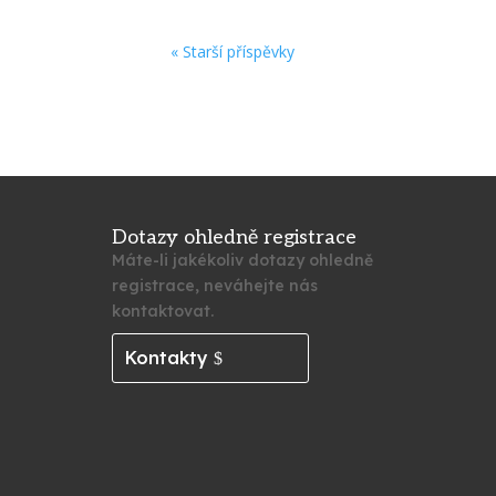
« Starší příspěvky
Dotazy ohledně registrace
Máte-li jakékoliv dotazy ohledně
registrace, neváhejte nás
kontaktovat.
Kontakty