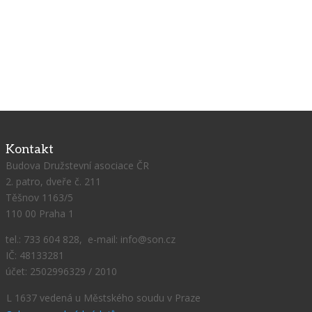
Kontakt
Budova Družstevní asociace ČR
2. patro, dveře č. 211
Těšnov 1163/5
110 00 Praha 1
tel.: 733 604 828, e-mail: info@son.cz
IČ: 48133281
účet: 2502996329 / 2010
L 1637 vedená u Městského soudu v Praze