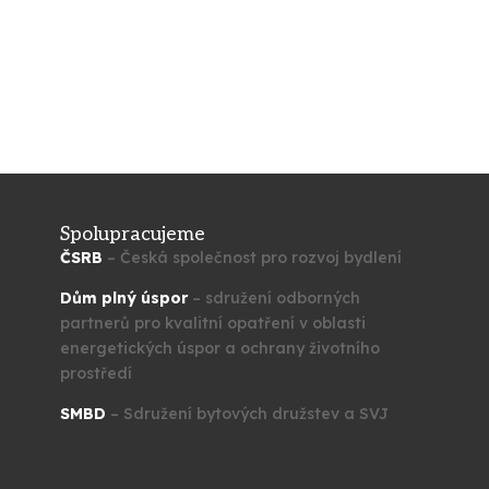
Spolupracujeme
ČSRB
– Česká společnost pro rozvoj bydlení
Dům plný úspor
– sdružení odborných
partnerů pro kvalitní opatření v oblasti
energetických úspor a ochrany životního
prostředí
SMBD
– Sdružení bytových družstev a SVJ