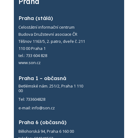
Praha
Praha (stálá)
Celostátní informační centrum
Budova Družstevní asociace ČR
Těšnov 1163/5, 2. patro, dveře č. 211
110 00 Praha 1
tel.: 733 604 828
www.son.cz
Praha 1 – občasná
Betlémské nám. 251/2, Praha 1 110
00
Tel: 733604828
e-mail:
info@son.cz
Praha 6 (občasná)
Bělohorská 94, Praha 6 160 00