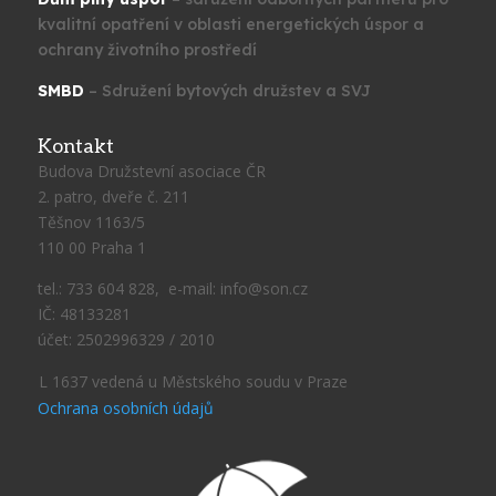
kvalitní opatření v oblasti energetických úspor a
ochrany životního prostředí
SMBD
– Sdružení bytových družstev a SVJ
Kontakt
Budova Družstevní asociace ČR
2. patro, dveře č. 211
Těšnov 1163/5
110 00 Praha 1
tel.: 733 604 828, e-mail: info@son.cz
IČ: 48133281
účet: 2502996329 / 2010
L 1637 vedená u Městského soudu v Praze
Ochrana osobních údajů