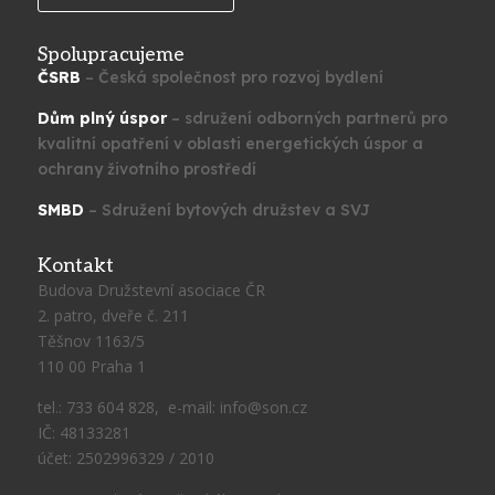
Spolupracujeme
ČSRB
– Česká společnost pro rozvoj bydlení
Dům plný úspor
– sdružení odborných partnerů pro
kvalitní opatření v oblasti energetických úspor a
ochrany životního prostředí
SMBD
– Sdružení bytových družstev a SVJ
Kontakt
Budova Družstevní asociace ČR
2. patro, dveře č. 211
Těšnov 1163/5
110 00 Praha 1
tel.: 733 604 828, e-mail: info@son.cz
IČ: 48133281
účet: 2502996329 / 2010