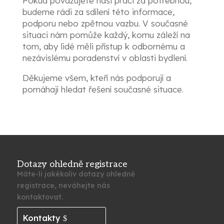
Pokud považujete naši práci za potřebnou,
budeme rádi za sdílení této informace,
podporu nebo zpětnou vazbu. V současné
situaci nám pomůže každý, komu záleží na
tom, aby lidé měli přístup k odbornému a
nezávislému poradenství v oblasti bydlení.
Děkujeme všem, kteří nás podporují a
pomáhají hledat řešení současné situace.
Dotazy ohledně registrace
Máte-li jakékoliv dotazy ohledně
registrace, neváhejte nás
kontaktovat.
Kontakty