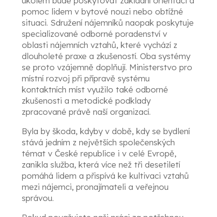
úkolem bude poskytovat základní orientaci a
pomoc lidem v bytové nouzi nebo obtížné
situaci. Sdružení nájemníků naopak poskytuje
specializované odborné poradenství v
oblasti nájemních vztahů, které vychází z
dlouholeté praxe a zkušeností. Oba systémy
se proto vzájemně doplňují. Ministerstvo pro
místní rozvoj při přípravě systému
kontaktních míst využilo také odborné
zkušenosti a metodické podklady
zpracované právě naší organizací.
Byla by škoda, kdyby v době, kdy se bydlení
stává jedním z největších společenských
témat v České republice i v celé Evropě,
zanikla služba, která více než tři desetiletí
pomáhá lidem a přispívá ke kultivaci vztahů
mezi nájemci, pronajímateli a veřejnou
správou.