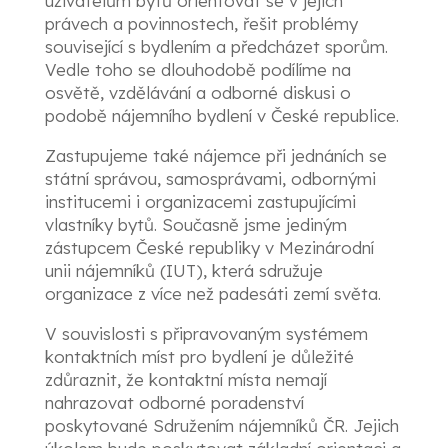
uživatelům bytů orientovat se v jejich
právech a povinnostech, řešit problémy
související s bydlením a předcházet sporům.
Vedle toho se dlouhodobě podílíme na
osvětě, vzdělávání a odborné diskusi o
podobě nájemního bydlení v České republice.
Zastupujeme také nájemce při jednáních se
státní správou, samosprávami, odbornými
institucemi i organizacemi zastupujícími
vlastníky bytů. Současně jsme jediným
zástupcem České republiky v Mezinárodní
unii nájemníků (IUT), která sdružuje
organizace z více než padesáti zemí světa.
V souvislosti s připravovaným systémem
kontaktních míst pro bydlení je důležité
zdůraznit, že kontaktní místa nemají
nahrazovat odborné poradenství
poskytované Sdružením nájemníků ČR. Jejich