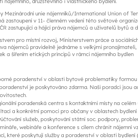
 nájemního, družstevního i vlastnického bydlení.
y Mezinárodní unie nájemníků/International Union of Ten
á zastoupení v 11- členném vedení této světové organiz
ČR zastupující a hájící práva nájemců a uživatelů bytů a 
tvem pro místní rozvoj, Ministerstvem práce a sociálních
ráva nájemců pravidelně jednáme s velkými pronajímateli
k a šířením etických principů v rámci nájemního bydlen
borné poradenství v oblasti bytové problematiky formou 
 poradenství je poskytováno zdarma. Naši poradci jsou adv
ovitostech.
onální poradenská centra s kontaktními místy na celém
tací a konkrétní pomoci pro občany v oblastech bydlení 
účtování služeb, poskytování státní soc. podpory, proble
mináře, webináře a konference s cílem chránit nájemní v
í, které poskytují služby a poradenství v oblasti bydlení