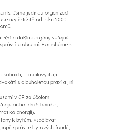
ants. Jsme jedinou organizací
ace nepřetržitě od roku 2000.
domů.
 věcí a dalšími orgány veřejné
, správci a obcemi. Pomáháme s
osobních, e-mailových či
okáti s dlouholetou praxí a jiní
 území v ČR za účelem
(nájemního, družstevního,
matika energií).
ztahy k bytům, vzdělávat
 (např. správce bytových fondů,