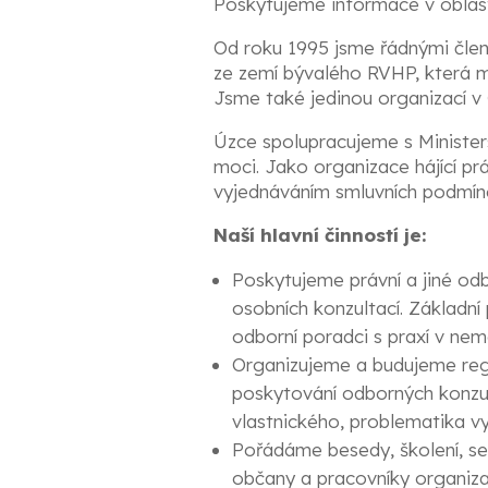
Poskytujeme informace v oblasti
Od roku 1995 jsme řádnými člen
ze zemí bývalého RVHP, která m
Jsme také jedinou organizací v 
Úzce spolupracujeme s Ministers
moci. Jako organizace hájící p
vyjednáváním smluvních podmíne
Naší hlavní činností je:
Poskytujeme právní a jiné od
osobních konzultací. Základní
odborní poradci s praxí v nem
Organizujeme a budujeme regi
poskytování odborných konzul
vlastnického, problematika vy
Pořádáme besedy, školení, se
občany a pracovníky organizac