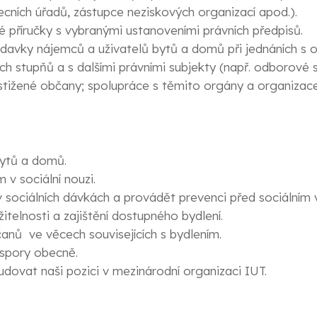
becních úřadů, zástupce neziskových organizací apod.).
 příručky s vybranými ustanoveními právních předpisů.
vky nájemců a uživatelů bytů a domů při jednáních s org
h stupňů a s dalšími právními subjekty (např. odborové s
tižené občany; spolupráce s těmito orgány a organizac
bytů a domů.
v sociální nouzi.
 sociálních dávkách a provádět prevenci před sociálním 
itelnosti a zajištění dostupného bydlení.
nů ve věcech souvisejících s bydlením.
 spory obecně.
udovat naši pozici v mezinárodní organizaci IUT.