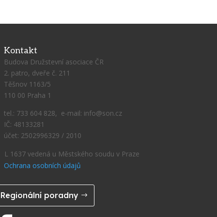
Kontakt
Budova Družstevní asociace ČR
2. patro, dveře č. 211
Těšnov 1163/5
110 00 Praha 1
tel.: 733 604 828, e-mail: info@son.cz
IČ: 48133281
účet: 2502996329 / 2010
L 1637 vedená u Městského soudu v Praze
Ochrana osobních údajů
Regionální poradny