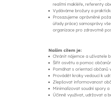
realitní makléře, referenty o
Vydáváme brožury a praktické
Prosazujeme oprávněné požada
úřady práce) samosprávy všec
organizace pro zdravotně pos
Naším cílem je:
Chránit nájemce a uživatele 
Šířit osvětu a pomoc občanům 
Pomáhat s orientací občanů v
Provádět kroky vedoucí k udrž
Zlepšovat informovanost obča
Minimalizovat soudní spory a
Účinně využívat, udržovat a b