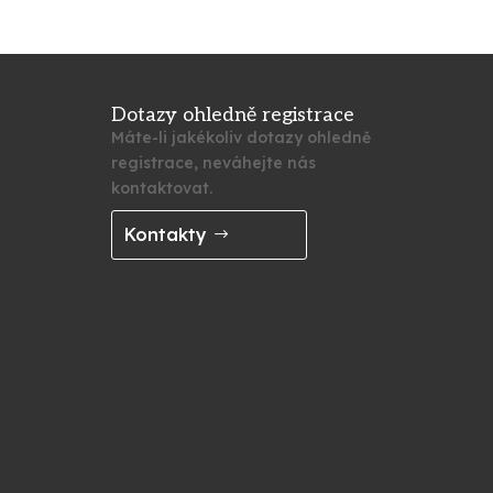
Dotazy ohledně registrace
Máte-li jakékoliv dotazy ohledně
registrace, neváhejte nás
kontaktovat.
Kontakty