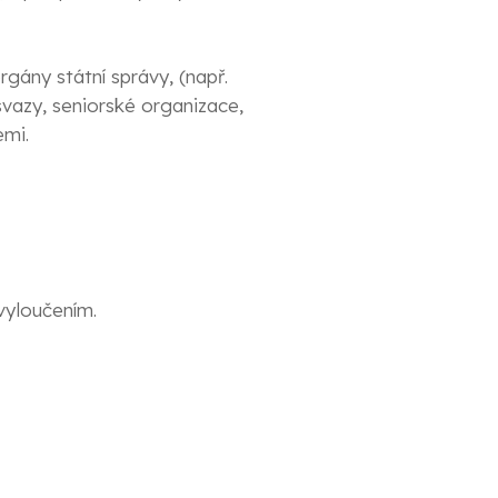
ány státní správy, (např.
vazy, seniorské organizace,
emi.
vyloučením.