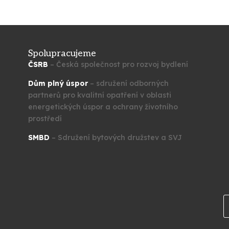
Spolupracujeme
ČSRB
– Česká společnost pro rozvoj bydlení
Dům plný úspor
– sdružení odborných
partnerů pro kvalitní opatření v oblasti
energetických úspor a ochrany životního
prostředí
SMBD
– Sdružení bytových družstev a SVJ