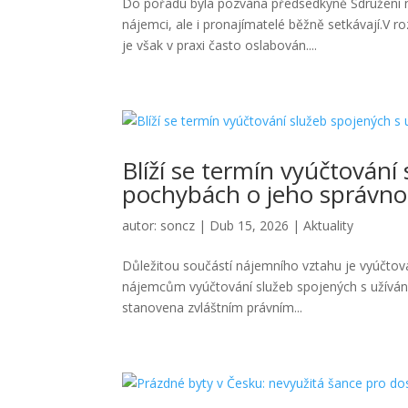
Do pořadu byla pozvána předsedkyně Sdružení n
nájemci, ale i pronajímatelé běžně setkávají.V 
je však v praxi často oslabován....
Blíží se termín vyúčtování
pochybách o jeho správno
autor:
soncz
|
Dub 15, 2026
|
Aktuality
Důležitou součástí nájemního vztahu je vyúčtová
nájemcům vyúčtování služeb spojených s užíváním
stanovena zvláštním právním...