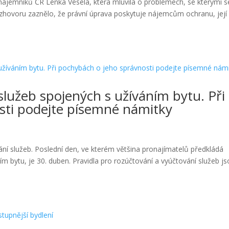
ájemníků ČR Lenka Veselá, která mluvila o problémech, se kterými s
rozhovoru zaznělo, že právní úprava poskytuje nájemcům ochranu, její
 služeb spojených s užíváním bytu. Při
sti podejte písemné námitky
ní služeb. Poslední den, ve kterém většina pronajímatelů předkládá
 bytu, je 30. duben. Pravidla pro rozúčtování a vyúčtování služeb j