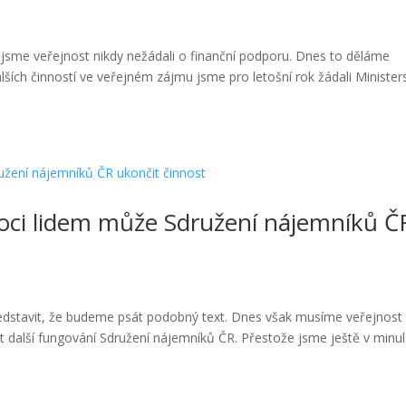
jsme veřejnost nikdy nežádali o finanční podporu. Dnes to děláme
lších činností ve veřejném zájmu jsme pro letošní rok žádali Minister
moci lidem může Sdružení nájemníků Č
představit, že budeme psát podobný text. Dnes však musíme veřejnost
it další fungování Sdružení nájemníků ČR. Přestože jsme ještě v min