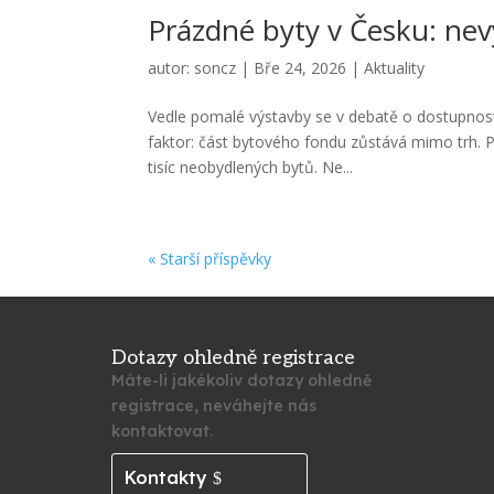
Prázdné byty v Česku: nev
autor:
soncz
|
Bře 24, 2026
|
Aktuality
Vedle pomalé výstavby se v debatě o dostupnosti 
faktor: část bytového fondu zůstává mimo trh. P
tisíc neobydlených bytů. Ne...
« Starší příspěvky
Dotazy ohledně registrace
Máte-li jakékoliv dotazy ohledně
registrace, neváhejte nás
kontaktovat.
Kontakty