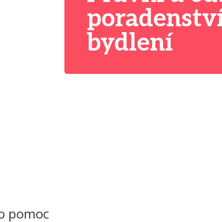
poradenství
bydlení
 o pomoc