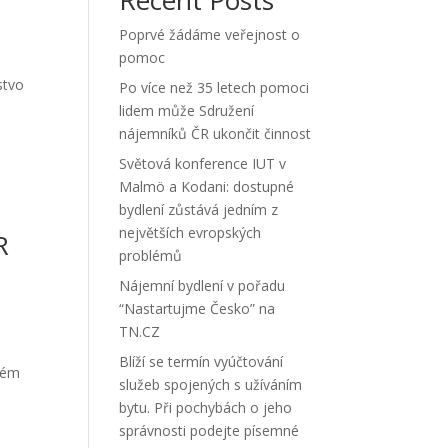
Poprvé žádáme veřejnost o
pomoc
stvo
Po více než 35 letech pomoci
lidem může Sdružení
nájemníků ČR ukončit činnost
Světová konference IUT v
Malmö a Kodani: dostupné
bydlení zůstává jedním z
největších evropských
R
problémů
Nájemní bydlení v pořadu
“Nastartujme Česko” na
TN.CZ
Blíží se termín vyúčtování
ulém
služeb spojených s užíváním
bytu. Při pochybách o jeho
správnosti podejte písemné