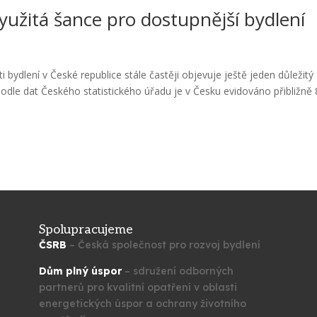
yužitá šance pro dostupnější bydlení
bydlení v České republice stále častěji objevuje ještě jeden důležitý
odle dat Českého statistického úřadu je v Česku evidováno přibližně
Spolupracujeme
ČSRB
– Česká společnost pro rozvoj bydlení
Dům plný úspor
– sdružení odborných
partnerů pro kvalitní opatření v oblasti
energetických úspor a ochrany životního