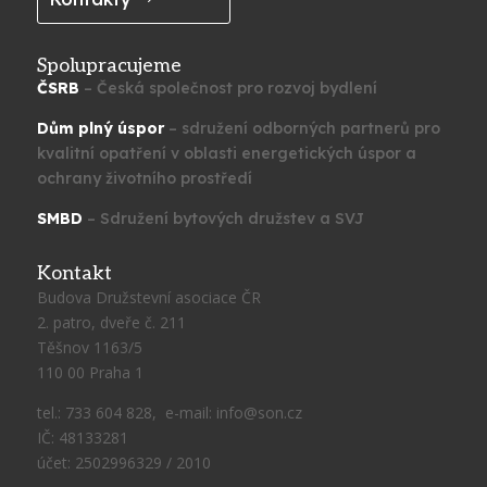
Spolupracujeme
ČSRB
– Česká společnost pro rozvoj bydlení
Dům plný úspor
– sdružení odborných partnerů pro
kvalitní opatření v oblasti energetických úspor a
ochrany životního prostředí
SMBD
– Sdružení bytových družstev a SVJ
Kontakt
Budova Družstevní asociace ČR
2. patro, dveře č. 211
Těšnov 1163/5
110 00 Praha 1
tel.: 733 604 828, e-mail: info@son.cz
IČ: 48133281
účet: 2502996329 / 2010