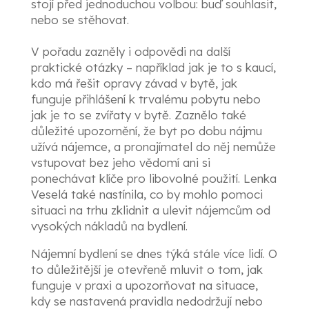
stojí před jednoduchou volbou: buď souhlasit,
nebo se stěhovat.
V pořadu zazněly i odpovědi na další
praktické otázky – například jak je to s kaucí,
kdo má řešit opravy závad v bytě, jak
funguje přihlášení k trvalému pobytu nebo
jak je to se zvířaty v bytě. Zaznělo také
důležité upozornění, že byt po dobu nájmu
užívá nájemce, a pronajímatel do něj nemůže
vstupovat bez jeho vědomí ani si
ponechávat klíče pro libovolné použití. Lenka
Veselá také nastínila, co by mohlo pomoci
situaci na trhu zklidnit a ulevit nájemcům od
vysokých nákladů na bydlení.
Nájemní bydlení se dnes týká stále více lidí. O
to důležitější je otevřeně mluvit o tom, jak
funguje v praxi a upozorňovat na situace,
kdy se nastavená pravidla nedodržují nebo