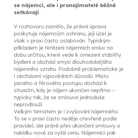
se nájemci
, ale
i pronajímatelé běžně
setkávají
.
V rozhovoru zaznělo, že právní úprava
poskytuje nájemcům ochranu, její účel je
však v praxi často oslabován. Typickým
příkladem je řetězení nájemních smluv na
dobu určitou, které vede k omezení stability
bydlení a obchází smysl dlouhodobějšího
nájemního vztahu. Podobně problematické je
i obcházení výpovědních důvodů. Místo
jasného a férového postupu dochází k
situacím, kdy je nájem ukončen nepřímo –
typicky tak, že se smlouva jednoduše
neprodlouží.
Velkým tématem je i zvyšování nájemného.
To se v praxi často neděje otevřeně podle
pravidel, ale právě přes ukončení smlouvy a
nabídku nové za vyšší cenu. Nájemníci pak