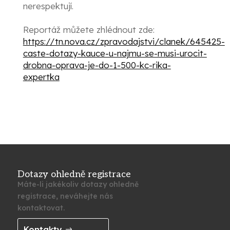
nerespektují.
Reportáž můžete zhlédnout zde:
https://tn.nova.cz/zpravodajstvi/clanek/645425-
caste-dotazy-kauce-u-najmu-se-musi-urocit-
drobna-oprava-je-do-1-500-kc-rika-
expertka
Dotazy ohledně registrace
Máte-li jakékoliv dotazy ohledně
registrace, neváhejte nás
kontaktovat.
Kontakty