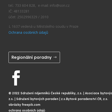
tel.: 733 604 828, e-mail: info@son.cz
IČ: 48133281
účet: 2502996329 / 2010
L 1637 vedená u Městského soudu v Praze
Ochrana osobních údajů
Regionální poradny

© 2022 Sdružení nájemníků České republiky, z.s. | Asociace bytový
z.s. | Sdružení bytových poraden | z.s.Bytové poradenství ČR, z.s.
obrázky freepik.com
ochrana osobních údajů