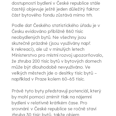
dostupnosti bydlení v České republice stále
častěji objevuje ještě jeden důležitý faktor:
část bytového fondu zůstává mimo trh.
Podle dat Českého statistického úřadu je v
Česku evidováno přibližně 860 tisíc
neobydlených bytů. Ne všechny jsou
skutečně prázdné (jsou využívány např.
k rekreaci), ale už v minulých letech
Ministerstvo pro místní rozvoj upozorňovalo,
že zhruba 200 tisíc bytů v bytových domech
může být dlouhodobě nevyužíváno. Ve
velkých městech jde o desítky tisíc bytů –
například v Praze kolem 60–65 tisíc.
Právě tyto byty představují potenciál, který
by mohl pomoci zmírnit tlak na nájemní
bydlení v relativně krátkém čase. Pro
srovnání: v České republice se ročně staví
zhruba 30 tisíc bytů, takže objem