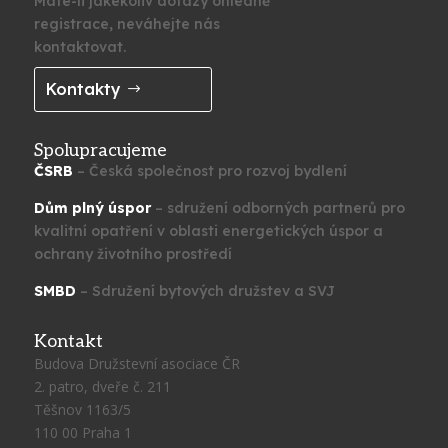
Máte-li jakékoliv dotazy ohledně
registrace, neváhejte nás
kontaktovat.
Kontakty
Spolupracujeme
ČSRB
– Česká společnost pro rozvoj bydlení
Dům plný úspor
– sdružení odborných partnerů pro
kvalitní opatření v oblasti energetických úspor a
ochrany životního prostředí
SMBD
– Sdružení bytových družstev a SVJ
Kontakt
Budova Družstevní asociace ČR
2. patro, dveře č. 211
Těšnov 1163/5
110 00 Praha 1