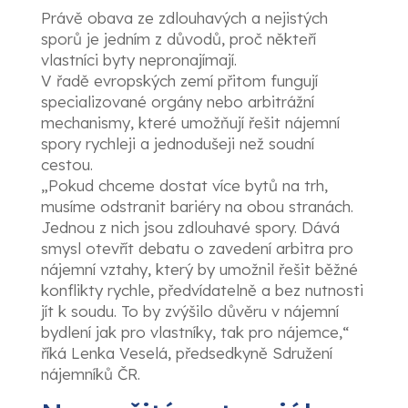
Právě obava ze zdlouhavých a nejistých
sporů je jedním z důvodů, proč někteří
vlastníci byty nepronajímají.
V řadě evropských zemí přitom fungují
specializované orgány nebo arbitrážní
mechanismy, které umožňují řešit nájemní
spory rychleji a jednodušeji než soudní
cestou.
„Pokud chceme dostat více bytů na trh,
musíme odstranit bariéry na obou stranách.
Jednou z nich jsou zdlouhavé spory. Dává
smysl otevřít debatu o zavedení arbitra pro
nájemní vztahy, který by umožnil řešit běžné
konflikty rychle, předvídatelně a bez nutnosti
jít k soudu. To by zvýšilo důvěru v nájemní
bydlení jak pro vlastníky, tak pro nájemce,“
říká Lenka Veselá, předsedkyně Sdružení
nájemníků ČR.