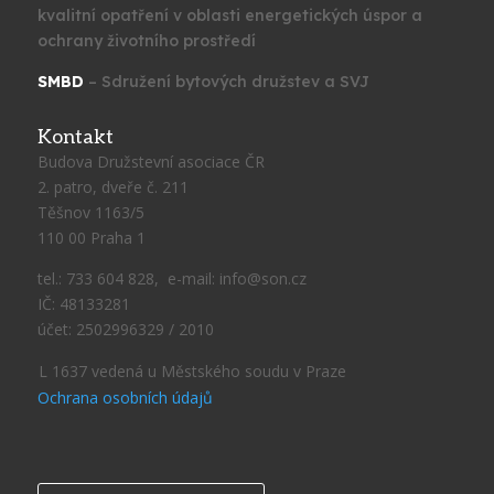
kvalitní opatření v oblasti energetických úspor a
ochrany životního prostředí
SMBD
– Sdružení bytových družstev a SVJ
Kontakt
Budova Družstevní asociace ČR
2. patro, dveře č. 211
Těšnov 1163/5
110 00 Praha 1
tel.: 733 604 828, e-mail: info@son.cz
IČ: 48133281
účet: 2502996329 / 2010
L 1637 vedená u Městského soudu v Praze
Ochrana osobních údajů