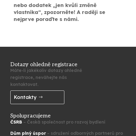
nebo dodatek „jen kvůli změně
vlastníka“, zpozorněte! A raději se
nejprve poraďte s námi.
Dotazy ohledně registrace
Máte-li jakékoliv dotazy ohledně
registrace, neváhejte nás
kontaktovat.
Kontakty
Spolupracujeme
ČSRB
– Česká společnost pro rozvoj bydlení
Dům plný úspor
– sdružení odborných partnerů pro