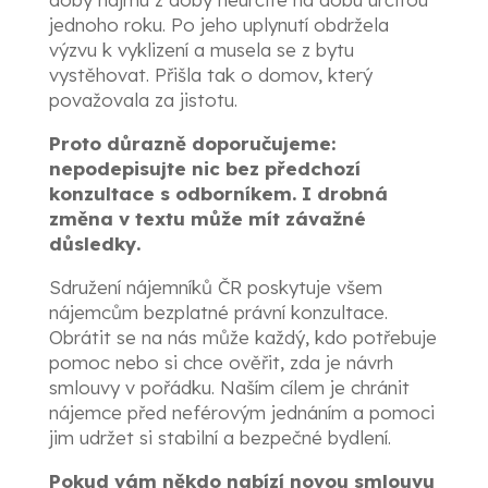
jednoho roku. Po jeho uplynutí obdržela
výzvu k vyklizení a musela se z bytu
vystěhovat. Přišla tak o domov, který
považovala za jistotu.
Proto důrazně doporučujeme:
nepodepisujte nic bez předchozí
konzultace s odborníkem. I drobná
změna v textu může mít závažné
důsledky.
Sdružení nájemníků ČR poskytuje všem
nájemcům bezplatné právní konzultace.
Obrátit se na nás může každý, kdo potřebuje
pomoc nebo si chce ověřit, zda je návrh
smlouvy v pořádku. Naším cílem je chránit
nájemce před neférovým jednáním a pomoci
jim udržet si stabilní a bezpečné bydlení.
Pokud vám někdo nabízí novou smlouvu