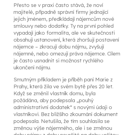
Přesto se v praxi často stává, že noví
majitelé, případně správní firmy jednající
jejich jménem, předkládají nájemcům nové
smlouvy nebo dodatky. Ty na první pohled
vypadají jako formalita, ale ve skutečnosti
obsahují ustanovení, která zhoršují postavení
nájemce – zkracují dobu nájmu, zvyšují
nájemné, nebo omezují práva nájemce. Cílem
je často usnadnit si možnost rychlého
ukončení nájmu.
Smutným příkladem je příběh paní Marie z
Prahy, která žila ve svém bytě přes 20 let.
Když se změnil vlastník domu, byla
požádána, aby podepsala „pouhý
administrativní dodatek“ s novými údaji o
vlastníkovi. Bez bližšího zkoumání dokument
podepsala. Netušila, že tím souhlasila se
změnou výše nájemného, ale i se změnou
doby nájmu z doby neurčité na dobu určitou