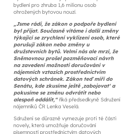
bydlení pro zhruba 1,6 milionu osob
ohrožených bytovou nouzí.
„Jsme rádi, že zákon o podpoře bydlení
byl přijat. Současně vítáme i další změny
týkající se zrychlení vyklizení osob, které
porušují zákon nebo změny u
družstevních bytů. Velmi nás ale mrzí, že
Sněmovnou prošel pozměňovací návrh
na zavedení možnosti doručování v
nájemních vztazích prostřednictvím
datových schránek. Zákon teď míří do
Senátu, kde zkusíme ještě ‚zabojovat‘ a
pokusíme se změnu odvrátit nebo
alespoň oddálit,“
říká předsedkyně Sdružení
nájemníků ČR Lenka Veselá.
Sdružení se důrazně vymezuje proti té části
novely, která umožňuje doručování
písemností prostřednictvím datových