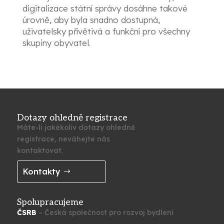
digitalizace státní správy dosáhne takové
úrovně, aby byla snadno dostupná,
uživatelsky přívětivá a funkční pro všechny
skupiny obyvatel.
Dotazy ohledně registrace
Máte-li jakékoliv dotazy ohledně
registrace, neváhejte nás
kontaktovat.
Kontakty
Spolupracujeme
ČSRB
– Česká společnost pro rozvoj bydlení