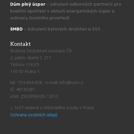
Dům plný úspor
– sdružení odborných partnerů pro
kvalitní opatření v oblasti energetických úspor a
ochrany životního prostředí
SMBD
– Sdružení bytových družstev a SVJ
Kontakt
Budova Družstevní asociace ČR
2. patro, dveře č. 211
Těšnov 1163/5
110 00 Praha 1
tel.: 733 604 828, e-mail: info@son.cz
IČ: 48133281
účet: 2502996329 / 2010
L 1637 vedená u Městského soudu v Praze
Ochrana osobních údajů