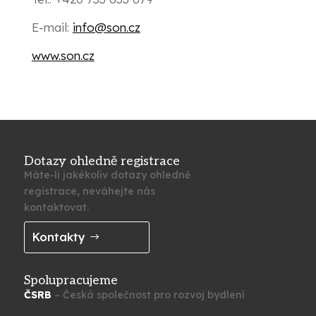
E-mail:
info@son.cz
www.son.cz
Dotazy ohledně registrace
Máte-li jakékoliv dotazy ohledně
registrace, neváhejte nás
kontaktovat.
Kontakty
Spolupracujeme
ČSRB
– Česká společnost pro rozvoj bydlení