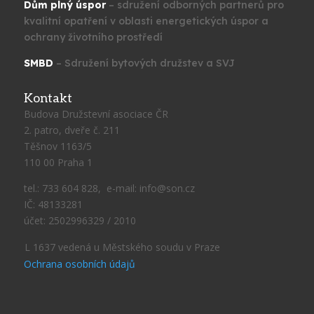
Dům plný úspor
– sdružení odborných partnerů pro
kvalitní opatření v oblasti energetických úspor a
ochrany životního prostředí
SMBD
– Sdružení bytových družstev a SVJ
Kontakt
Budova Družstevní asociace ČR
2. patro, dveře č. 211
Těšnov 1163/5
110 00 Praha 1
tel.: 733 604 828, e-mail: info@son.cz
IČ: 48133281
účet: 2502996329 / 2010
L 1637 vedená u Městského soudu v Praze
Ochrana osobních údajů