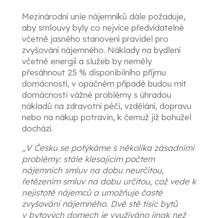
Mezinárodní unie nájemníků dále požaduje,
aby smlouvy byly co nejvíce předvídatelné
včetně jasného stanovení pravidel pro
zvyšování nájemného. Náklady na bydlení
včetně energií a služeb by neměly
přesáhnout 25 % disponibilního příjmu
domácností, v opačném případě budou mít
domácnosti vážné problémy s úhradou
nákladů na zdravotní péči, vzdělání, dopravu
nebo na nákup potravin, k čemuž již bohužel
dochází.
„V Česku se potýkáme s několika zásadními
problémy: stále klesajícím počtem
nájemních smluv na dobu neurčitou,
řetězením smluv na dobu určitou, což vede k
nejistotě nájemců a umožňuje časté
zvyšování nájemného. Dvě stě tisíc bytů
v bytových domech je využíváno jinak než