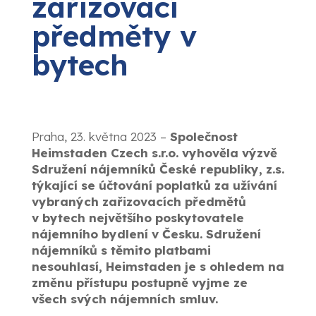
zařizovací
předměty v
bytech
Praha, 23. května 2023 –
Společnost
Heimstaden Czech s.r.o. vyhověla výzvě
Sdružení nájemníků České republiky, z.s.
týkající se účtování poplatků za užívání
vybraných zařizovacích předmětů
v bytech největšího poskytovatele
nájemního bydlení v Česku. Sdružení
nájemníků s těmito platbami
nesouhlasí, Heimstaden je s ohledem na
změnu přístupu postupně vyjme ze
všech svých nájemních smluv.