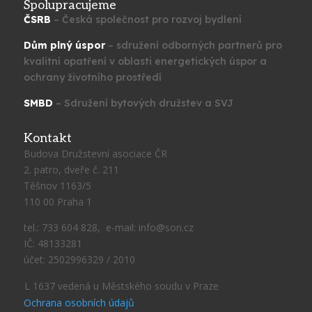
Spolupracujeme
ČSRB
– Česká společnost pro rozvoj bydlení
Dům plný úspor
– sdružení odborných partnerů pro
kvalitní opatření v oblasti energetických úspor a
ochrany životního prostředí
SMBD
– Sdružení bytových družstev a SVJ
Kontakt
Budova Družstevní asociace ČR
2. patro, dveře č. 211
Těšnov 1163/5
110 00 Praha 1
tel.: 733 604 828, e-mail: info@son.cz
IČ: 48133281
účet: 2502996329 / 2010
L 1637 vedená u Městského soudu v Praze
Ochrana osobních údajů