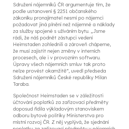
Sdružení nájemníků ČR argumentuje tím, že
podle ustanovení § 2251 občanského
zákoníku pronajímatel nesmí po nájemci
požadovat jiná plnění než nájemné a náklady
za služby spojené s užíváním bytu. „Jsme
rádi, že náš podnět zástupci vedení
Heimstaden zohlednili a zároveň chápeme,
že musí zajistit nejen změny v interních
procesech, ale i v provozním softwaru.
Úpravy všech nájemních smluv tak proto
nelze provést okamžitě“, uvedl předseda
Sdružení nájemníků České republiky Milan
Taraba.
Společnost Heimstaden se v záležitosti
účtování poplatků za zařizovací předměty
doposud řídila výkladovým stanoviskem
odboru bytové politiky Ministerstva pro
místní rozvoj ČR. Z něj vyplývá, že sjednání
poplatku za zařizovací předměty v nájemních