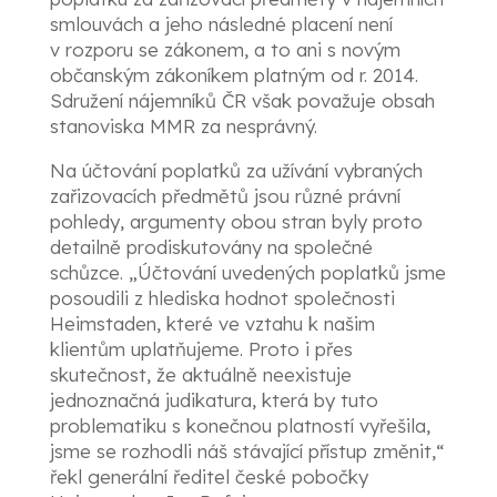
smlouvách a jeho následné placení není
v rozporu se zákonem, a to ani s novým
občanským zákoníkem platným od r. 2014.
Sdružení nájemníků ČR však považuje obsah
stanoviska MMR za nesprávný.
Na účtování poplatků za užívání vybraných
zařizovacích předmětů jsou různé právní
pohledy, argumenty obou stran byly proto
detailně prodiskutovány na společné
schůzce. „Účtování uvedených poplatků jsme
posoudili z hlediska hodnot společnosti
Heimstaden, které ve vztahu k našim
klientům uplatňujeme. Proto i přes
skutečnost, že aktuálně neexistuje
jednoznačná judikatura, která by tuto
problematiku s konečnou platností vyřešila,
jsme se rozhodli náš stávající přístup změnit,“
řekl generální ředitel české pobočky