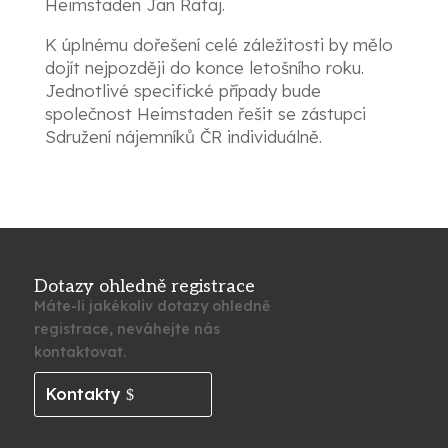
Heimstaden Jan Rafaj.
K úplnému dořešení celé záležitosti by mělo
dojít nejpozději do konce letošního roku.
Jednotlivé specifické případy bude
společnost Heimstaden řešit se zástupci
Sdružení nájemníků ČR individuálně.
Dotazy ohledně registrace
Máte-li jakékoliv dotazy ohledně
registrace, neváhejte nás
kontaktovat.
Kontakty