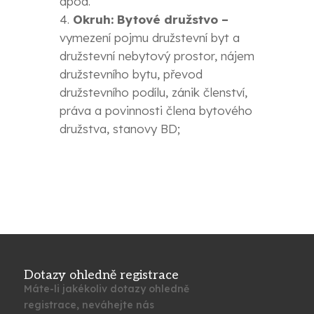
apod.
Okruh: Bytové družstvo –
vymezení pojmu družstevní byt a
družstevní nebytový prostor, nájem
družstevního bytu, převod
družstevního podílu, zánik členství,
práva a povinnosti člena bytového
družstva, stanovy BD;
Dotazy ohledně registrace
Máte-li jakékoliv dotazy ohledně
registrace, neváhejte nás