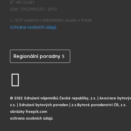
IČ: 48133281
účet: 2502996329 / 2010
L 1637 vedená u Městského soudu v Praze
Ochrana osobních údajů
Regionální poradny

© 2022 Sdružení nájemníků České republiky, z.s. | Asociace bytový
z.s. | Sdružení bytových poraden | z.s.Bytové poradenství ČR, z.s.
obrázky freepik.com
ochrana osobních údajů