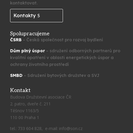
kontaktovat.
Kontakty
Spolupracujeme
ČSRB
– Česká společnost pro rozvoj bydlení
Dům plný úspor
– sdružení odborných partnerů pro
kvalitní opatření v oblasti energetických úspor a
ochrany životního prostředí
SMBD
– Sdružení bytových družstev a SVJ
Kontakt
Budova Družstevní asociace ČR
2. patro, dveře č. 211
Těšnov 1163/5
110 00 Praha 1
tel.: 733 604 828, e-mail: info@son.cz