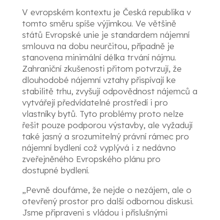
V evropském kontextu je Česká republika v
tomto směru spíše výjimkou. Ve většině
států Evropské unie je standardem nájemní
smlouva na dobu neurčitou, případně je
stanovena minimální délka trvání nájmu.
Zahraniční zkušenosti přitom potvrzují, že
dlouhodobé nájemní vztahy přispívají ke
stabilitě trhu, zvyšují odpovědnost nájemců a
vytvářejí předvídatelné prostředí i pro
vlastníky bytů. Tyto problémy proto nelze
řešit pouze podporou výstavby, ale vyžadují
také jasný a srozumitelný právní rámec pro
nájemní bydlení což vyplývá i z nedávno
zveřejněného Evropského plánu pro
dostupné bydlení.
„Pevně doufáme, že nejde o nezájem, ale o
otevřený prostor pro další odbornou diskusi.
Jsme připraveni s vládou i příslušnými