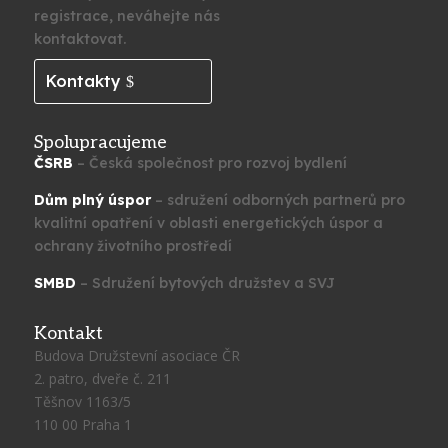
registrace, neváhejte nás
kontaktovat.
Kontakty
Spolupracujeme
ČSRB
– Česká společnost pro rozvoj bydlení
Dům plný úspor
– sdružení odborných partnerů pro
kvalitní opatření v oblasti energetických úspor a
ochrany životního prostředí
SMBD
– Sdružení bytových družstev a SVJ
Kontakt
Budova Družstevní asociace ČR
2. patro, dveře č. 211
Těšnov 1163/5
110 00 Praha 1