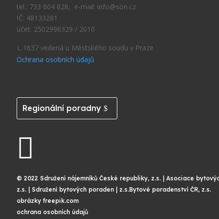
tel.: 733 604 828, e-mail: info@son.cz
IČ: 48133281
účet: 2502996329 / 2010
L 1637 vedená u Městského soudu v Praze
Ochrana osobních údajů
Regionální poradny

© 2022 Sdružení nájemníků České republiky, z.s. | Asociace bytový
z.s. | Sdružení bytových poraden | z.s.Bytové poradenství ČR, z.s.
obrázky freepik.com
ochrana osobních údajů