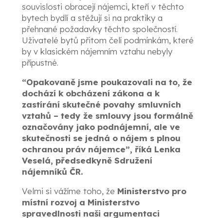
souvislosti obracejí nájemci, kteří v těchto
bytech bydlí a stěžují si na praktiky a
přehnané požadavky těchto společností.
Uživatelé bytů přitom čelí podmínkám, které
by v klasickém nájemním vztahu nebyly
přípustné.
“Opakovaně jsme poukazovali na to, že
dochází k obcházení zákona a k
zastírání skutečné povahy smluvních
vztahů – tedy že smlouvy jsou formálně
označovány jako podnájemní, ale ve
skutečnosti se jedná o nájem s plnou
ochranou práv nájemce”, říká Lenka
Veselá, předsedkyně Sdružení
nájemníků ČR.
Velmi si vážíme toho, že
Ministerstvo pro
místní rozvoj a Ministerstvo
spravedlnosti naši argumentaci