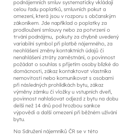
podnájemních smluv systematicky vkládají
celou řadu poplatků, smluvních pokut a
omezení, která jsou v rozporu s občanským
zákoníkem. Jde například o poplatky za
prodloužení smlouvy nebo za potvrzení o
trvání podnájmu, pokuty za chybně uvedený
variabilní symbol při platbě nájemného, za
neohlášení změny kontaktních údajů či
nenahlášení ztráty zaměstnání, o povinnost
požádat o souhlas s přijetím osoby blízké do
domácnosti, zákaz kontaktovat vlastníka
nemovitosti nebo komunikovat s osobami
při následných prohlídkách bytu, zákaz
výměny zámku či vložky u vstupních dveří,
povinnost nahlašovat odjezd z bytu na dobu
delší než 14 dnů pod hrozbou sankce
výpovědi a další omezení při běžném užívání
bytu.
Na Sdružení nájemníků ČR se v této