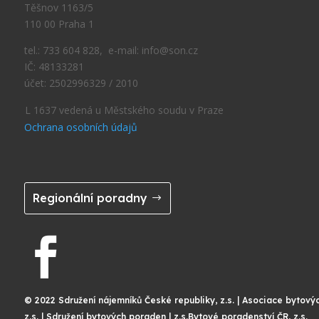
Těšnov 1163/5
110 00 Praha 1
tel.: 733 604 828, e-mail: info@son.cz
IČ: 48133281
účet: 2502996329 / 2010
L 1637 vedená u Městského soudu v Praze
Ochrana osobních údajů
Regionální poradny

© 2022 Sdružení nájemníků České republiky, z.s. | Asociace bytový
z.s. | Sdružení bytových poraden | z.s.Bytové poradenství ČR, z.s.