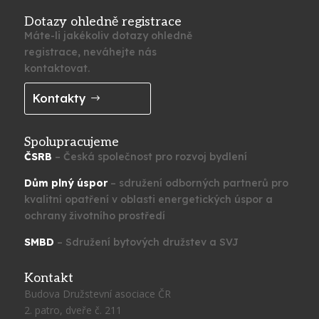
Dotazy ohledně registrace
Máte-li jakékoliv dotazy ohledně
registrace, neváhejte nás
kontaktovat.
Kontakty
Spolupracujeme
ČSRB
– Česká společnost pro rozvoj bydlení
Dům plný úspor
– sdružení odborných partnerů pro
kvalitní opatření v oblasti energetických úspor a
ochrany životního prostředí
SMBD
– Sdružení bytových družstev a SVJ
Kontakt
Budova Družstevní asociace ČR
2. patro, dveře č. 211