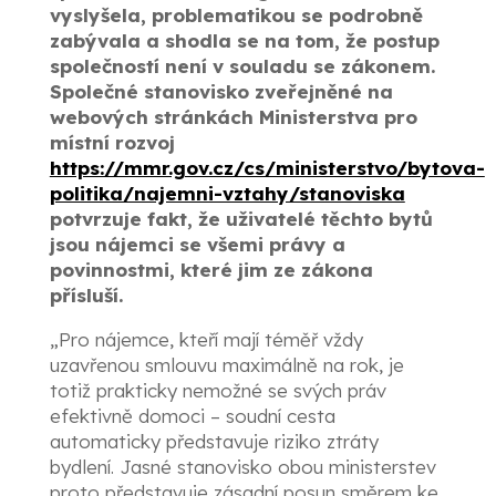
vyslyšela, problematikou se podrobně
zabývala a shodla se na tom, že postup
společností není v souladu se zákonem.
Společné stanovisko zveřejněné na
webových stránkách Ministerstva pro
místní rozvoj
https://mmr.gov.cz/cs/ministerstvo/bytova-
politika/najemni-vztahy/stanoviska
potvrzuje fakt, že uživatelé těchto bytů
jsou nájemci se všemi právy a
povinnostmi, které jim ze zákona
přísluší.
„Pro nájemce, kteří mají téměř vždy
uzavřenou smlouvu maximálně na rok, je
totiž prakticky nemožné se svých práv
efektivně domoci – soudní cesta
automaticky představuje riziko ztráty
bydlení. Jasné stanovisko obou ministerstev
proto představuje zásadní posun směrem ke