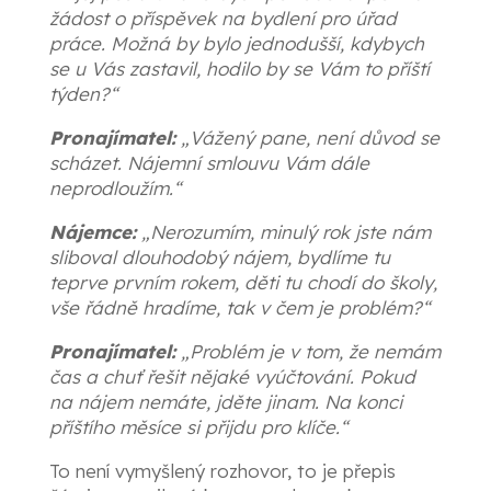
žádost o příspěvek na bydlení pro úřad
práce. Možná by bylo jednodušší, kdybych
se u Vás zastavil, hodilo by se Vám to příští
týden?“
Pronajímatel:
„Vážený pane, není důvod se
scházet. Nájemní smlouvu Vám dále
neprodloužím.“
Nájemce:
„Nerozumím, minulý rok jste nám
sliboval dlouhodobý nájem, bydlíme tu
teprve prvním rokem, děti tu chodí do školy,
vše řádně hradíme, tak v čem je problém?“
Pronajímatel:
„Problém je v tom, že nemám
čas a chuť řešit nějaké vyúčtování. Pokud
na nájem nemáte, jděte jinam. Na konci
příštího měsíce si přijdu pro klíče.“
To není vymyšlený rozhovor, to je přepis