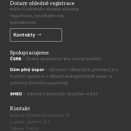
Dotazy ohledně registrace
Máte-li jakékoliv dotazy ohledně
registrace, neváhejte nás
kontaktovat.
Kontakty
Spolupracujeme
ČSRB
– Česká společnost pro rozvoj bydlení
Dům plný úspor
– sdružení odborných partnerů pro
kvalitní opatření v oblasti energetických úspor a
ochrany životního prostředí
SMBD
– Sdružení bytových družstev a SVJ
Kontakt
Budova Družstevní asociace ČR
2. patro, dveře č. 211
Těšnov 1163/5