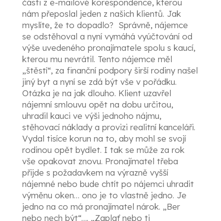
části z e-mailové korespondence, kterou
nám přeposlal jeden z našich klientů. Jak
myslíte, že to dopadlo? Správně, nájemce
se odstěhoval a nyní vymáhá vyúčtování od
výše uvedeného pronajímatele spolu s kaucí,
kterou mu nevrátil. Tento nájemce měl
„štěstí“, za finanční podpory širší rodiny našel
jiný byt a nyní se zdá být vše v pořádku.
Otázka je na jak dlouho. Klient uzavřel
nájemní smlouvu opět na dobu určitou,
uhradil kauci ve výši jednoho nájmu,
stěhovací náklady a provizi realitní kanceláři.
Vydal tisíce korun na to, aby mohl se svojí
rodinou opět bydlet. I tak se může za rok
vše opakovat znovu. Pronajímatel třeba
přijde s požadavkem na výrazně vyšší
nájemné nebo bude chtít po nájemci uhradit
výměnu oken… ono je to vlastně jedno. Je
jedno na co má pronajímatel nárok. „Ber
nebo nech být“…. „Zaplať nebo ti