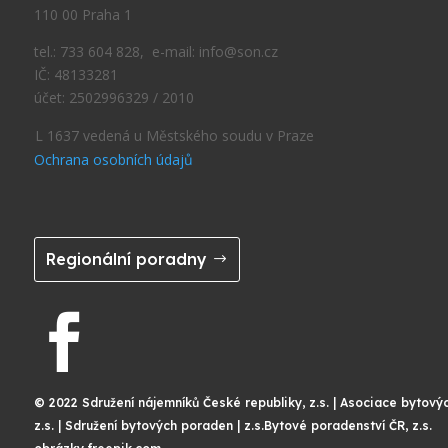
110 00 Praha 1
tel.: 733 604 828, e-mail: info@son.cz
IČ: 48133281
účet: 2502996329 / 2010
L 1637 vedená u Městského soudu v Praze
Ochrana osobních údajů
Regionální poradny

© 2022 Sdružení nájemníků České republiky, z.s. | Asociace bytový
z.s. | Sdružení bytových poraden | z.s.Bytové poradenství ČR, z.s.