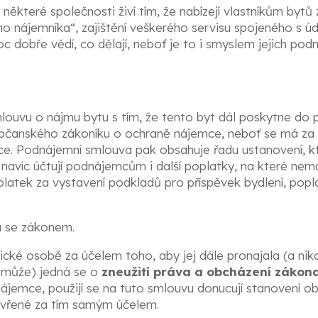
některé společnosti živí tím, že nabízejí vlastníkům bytů z
o nájemníka“, zajištění veškerého servisu spojeného s 
c dobře vědí, co dělají, neboť je to i smyslem jejich podn
louvu o nájmu bytu s tím, že tento byt dál poskytne do 
í občanského zákoníku o ochraně nájemce, neboť se má za
mce. Podnájemní smlouva pak obsahuje řadu ustanovení, 
avíc účtují podnájemcům i další poplatky, na které nem
platek za vystavení podkladů pro příspěvek bydlení, po
u se zákonem.
cké osobě za účelem toho, aby jej dále pronajala (a nikol
emůže) jedná se o
zneužití práva a obcházení zákona
jemce, použijí se na tuto smlouvu donucují stanovení obč
zavřené za tím samým účelem.