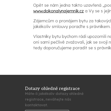
Opět se nám jedna takto uzavřená „podná
www.dokonalynajemnik.cz
a Vy se s je
Zájemcům o pronájem bytu za takový
jakékoliv smlouvy poraďte s právníkem.
Vlastníky bytu bychom rádi upozornili n
oni sami pečlivě zvažovali, jak se svoj
tedy doporučujeme poradit se s právníke
Dotazy ohledně registrace
Máte-li jakékoliv dotazy ohledně
registrace, neváhejte nás
kontaktovat.