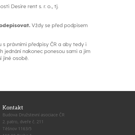
Desire rent s. r. o., tj.
odepisovat.
Vždy se před podpisem
u s právními předpisy ČR a aby tedy i
ích jednání nakonec ponesou sami a jim
 jiné osobě.
Kontakt
Budova Družstevní asociace ČR
2. patro, dveře č. 211
Těšnov 1163/5