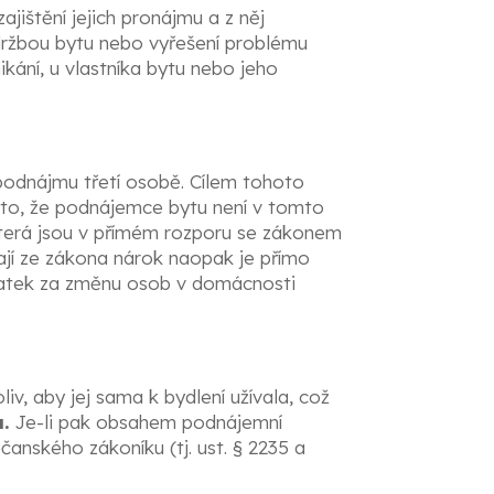
ajištění jejich pronájmu a z něj
údržbou bytu nebo vyřešení problému
ikání, u vlastníka bytu nebo jeho
podnájmu třetí osobě. Cílem tohoto
 to, že podnájemce bytu není v tomto
která jsou v přímém rozporu se zákonem
ají ze zákona nárok naopak je přímo
platek za změnu osob v domácnosti
iv, aby jej sama k bydlení užívala, což
.
Je-li pak obsahem podnájemní
anského zákoníku (tj. ust. § 2235 a