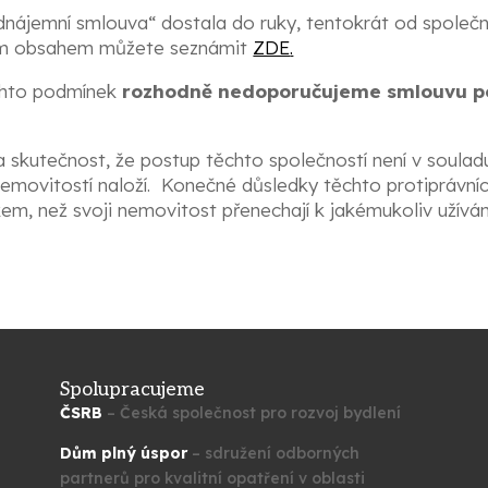
jemní smlouva“ dostala do ruky, tentokrát od společnosti 
jím obsahem můžete seznámit
ZDE
.
chto podmínek
rozhodně nedoporučujeme smlouvu p
a skutečnost, že postup těchto společností není v soulad
í nemovitostí naloží. Konečné důsledky těchto protiprávn
m, než svoji nemovitost přenechají k jakémukoliv užívání
Spolupracujeme
ČSRB
– Česká společnost pro rozvoj bydlení
Dům plný úspor
– sdružení odborných
partnerů pro kvalitní opatření v oblasti