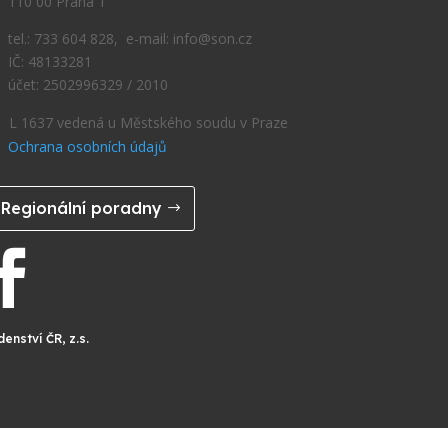
110 00 Praha 1
tel.: 733 604 828, e-mail: info@son.cz
IČ: 48133281
účet: 2502996329 / 2010
L 1637 vedená u Městského soudu v Praze
Ochrana osobních údajů
Regionální poradny

enství ČR, z.s.