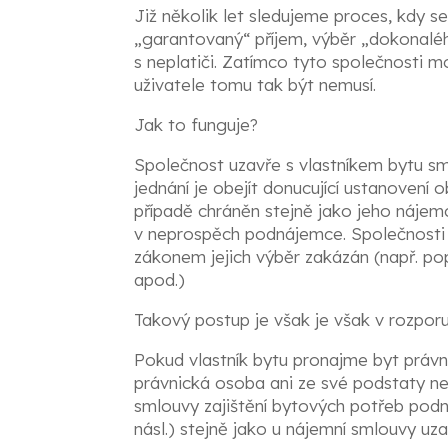
Již několik let sledujeme proces, kdy se 
„garantovaný“ příjem, výběr „dokonaléh
s neplatiči. Zatímco tyto společnosti mo
uživatele tomu tak být nemusí.
Jak to funguje?
Společnost uzavře s vlastníkem bytu sm
jednání je obejít donucující ustanoven
případě chráněn stejně jako jeho náje
v neprospěch podnájemce. Společnosti n
zákonem jejich výběr zakázán (např. po
apod.)
Takový postup je však je však v rozpor
Pokud vlastník bytu pronajme byt právni
právnická osoba ani ze své podstaty n
smlouvy zajištění bytových potřeb podná
násl.) stejně jako u nájemní smlouvy u