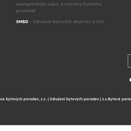
energetických úspor a ochrany životního
prostředí
SMBD
– Sdružení bytových družstev a SVJ
ce bytových poraden, z.s. | Sdružení bytových poraden | z.s.Bytové porad