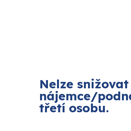
Nelze snižova
nájemce/podná
třetí osobu.