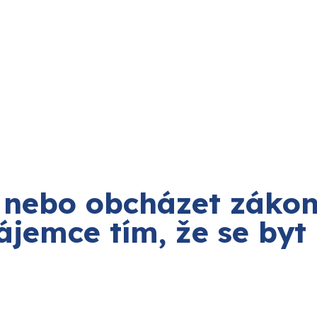
t nebo obcházet záko
jemce tím, že se byt