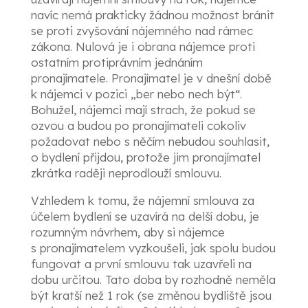
navíc nemá prakticky žádnou možnost bránit
se proti zvyšování nájemného nad rámec
zákona. Nulová je i obrana nájemce proti
ostatním protiprávním jednáním
pronajímatele. Pronajímatel je v dnešní době
k nájemci v pozici „ber nebo nech být“.
Bohužel, nájemci mají strach, že pokud se
ozvou a budou po pronajímateli cokoliv
požadovat nebo s něčím nebudou souhlasit,
o bydlení přijdou, protože jim pronajímatel
zkrátka raději neprodlouží smlouvu.
Vzhledem k tomu, že nájemní smlouva za
účelem bydlení se uzavírá na delší dobu, je
rozumným návrhem, aby si nájemce
s pronajímatelem vyzkoušeli, jak spolu budou
fungovat a první smlouvu tak uzavřeli na
dobu určitou. Tato doba by rozhodně neměla
být kratší než 1 rok (se změnou bydliště jsou