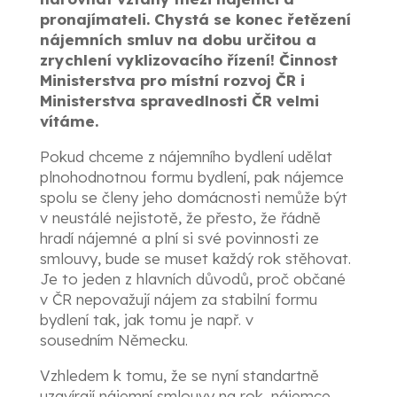
pronajímateli. Chystá se konec řetězení
nájemních smluv na dobu určitou a
zrychlení vyklizovacího řízení! Činnost
Ministerstva pro místní rozvoj ČR i
Ministerstva spravedlnosti ČR velmi
vítáme.
Pokud chceme z nájemního bydlení udělat
plnohodnotnou formu bydlení, pak nájemce
spolu se členy jeho domácnosti nemůže být
v neustálé nejistotě, že přesto, že řádně
hradí nájemné a plní si své povinnosti ze
smlouvy, bude se muset každý rok stěhovat.
Je to jeden z hlavních důvodů, proč občané
v ČR nepovažují nájem za stabilní formu
bydlení tak, jak tomu je např. v
sousedním Německu.
Vzhledem k tomu, že se nyní standartně
uzavírají nájemní smlouvy na rok, nájemce