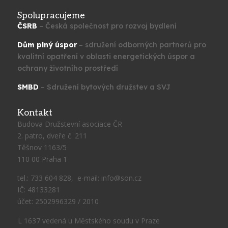
Spolupracujeme
ČSRB
– Česká společnost pro rozvoj bydlení
Dům plný úspor
– sdružení odborných partnerů pro
kvalitní opatření v oblasti energetických úspor a
ochrany životního prostředí
SMBD
– Sdružení bytových družstev a SVJ
Kontakt
Budova Družstevní asociace ČR
2. patro, dveře č. 211
Těšnov 1163/5
110 00 Praha 1
tel.: 733 604 828, e-mail: info@son.cz
IČ: 48133281
účet: 2502996329 / 2010
L 1637 vedená u Městského soudu v Praze