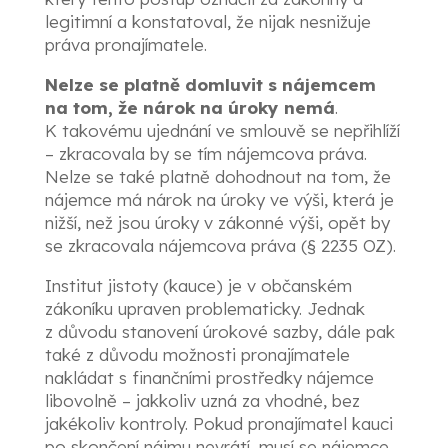
legitimní a konstatoval, že nijak nesnižuje
práva pronajímatele.
Nelze se platně domluvit s nájemcem
na tom, že nárok na úroky nemá
.
K takovému ujednání ve smlouvě se nepřihlíží
– zkracovala by se tím nájemcova práva.
Nelze se také platně dohodnout na tom, že
nájemce má nárok na úroky ve výši, která je
nižší, než jsou úroky v zákonné výši, opět by
se zkracovala nájemcova práva (§ 2235 OZ).
Institut jistoty (kauce) je v občanském
zákoníku upraven problematicky. Jednak
z důvodu stanovení úrokové sazby, dále pak
také z důvodu možnosti pronajímatele
nakládat s finančními prostředky nájemce
libovolně – jakkoliv uzná za vhodné, bez
jakékoliv kontroly. Pokud pronajímatel kauci
po skončení nájmu nevrátí, musí se nájemce