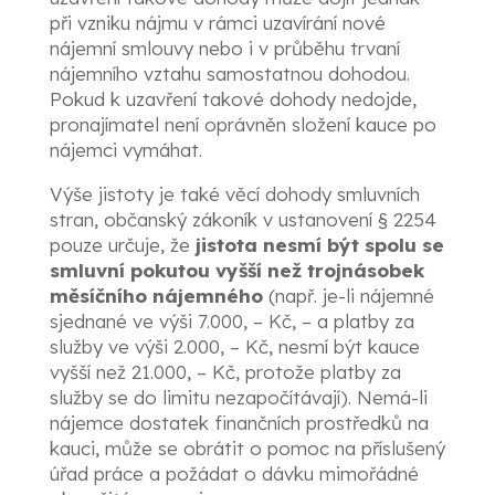
při vzniku nájmu v rámci uzavírání nové
nájemní smlouvy nebo i v průběhu trvaní
nájemního vztahu samostatnou dohodou.
Pokud k uzavření takové dohody nedojde,
pronajímatel není oprávněn složení kauce po
nájemci vymáhat.
Výše jistoty je také věcí dohody smluvních
stran, občanský zákoník v ustanovení § 2254
pouze určuje, že
jistota nesmí být spolu se
smluvní pokutou vyšší než trojnásobek
měsíčního nájemného
(např. je-li nájemné
sjednané ve výši 7.000, – Kč, – a platby za
služby ve výši 2.000, – Kč, nesmí být kauce
vyšší než 21.000, – Kč, protože platby za
služby se do limitu nezapočítávají). Nemá-li
nájemce dostatek finančních prostředků na
kauci, může se obrátit o pomoc na příslušený
úřad práce a požádat o dávku mimořádné