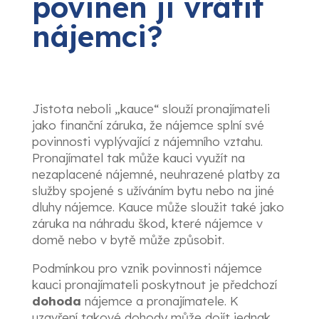
povinen ji vrátit
nájemci?
Jistota neboli „kauce“ slouží pronajímateli
jako finanční záruka, že nájemce splní své
povinnosti vyplývající z nájemního vztahu.
Pronajímatel tak může kauci využít na
nezaplacené nájemné, neuhrazené platby za
služby spojené s užíváním bytu nebo na jiné
dluhy nájemce. Kauce může sloužit také jako
záruka na náhradu škod, které nájemce v
domě nebo v bytě může způsobit.
Podmínkou pro vznik povinnosti nájemce
kauci pronajímateli poskytnout je předchozí
dohoda
nájemce a pronajímatele. K
uzavření takové dohody může dojít jednak