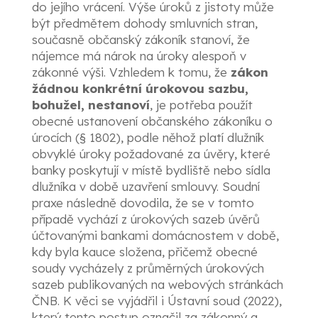
do jejího vrácení. Výše úroků z jistoty může
být předmětem dohody smluvních stran,
současně občanský zákoník stanoví, že
nájemce má nárok na úroky alespoň v
zákonné výši. Vzhledem k tomu, že
zákon
žádnou konkrétní úrokovou sazbu,
bohužel, nestanoví
, je potřeba použít
obecné ustanovení občanského zákoníku o
úrocích (§ 1802), podle něhož platí dlužník
obvyklé úroky požadované za úvěry, které
banky poskytují v místě bydliště nebo sídla
dlužníka v době uzavření smlouvy. Soudní
praxe následně dovodila, že se v tomto
případě vychází z úrokových sazeb úvěrů
účtovanými bankami domácnostem v době,
kdy byla kauce složena, přičemž obecné
soudy vycházely z průměrných úrokových
sazeb publikovaných na webových stránkách
ČNB. K věci se vyjádřil i Ústavní soud (2022),
který tento postup označil za zákonný a