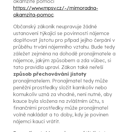
okamžité pomoci
https://www.mpsv.cz/-/mimoradna-
okamzita-pomoc
.
Občanský zákoník neupravuje žádné
ustanovení týkající se povinnosti nájemce
doplňovat jistotu pro případ jejího čerpání v
průběhu trvání nájemního vztahu. Bude tedy
záležet zejména na dohodě pronajímatele a
nájemce, jakým způsobem a zda vůbec, si
tato pravidla upraví. Zákon také neřeší
způsob přechovávání jistoty
pronajímatelem. Pronajímatel tedy může
peněžní prostředky složit kamkoliv nebo
komukoliv uzná za vhodné, není nutné, aby
kauce byla složena na zvláštním účtu, s
finančními prostředky může pronajímatel
volně nakládat a to doby, kdy je povinen
nájemci kauci vrátit.