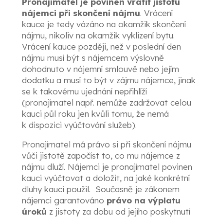
Pronajímatel je povinen vrátit jistotu
nájemci při skončení nájmu
. Vrácení
kauce je tedy vázáno na okamžik skončení
nájmu, nikoliv na okamžik vyklizení bytu.
Vrácení kauce později, než v poslední den
nájmu musí být s nájemcem výslovně
dohodnuto v nájemní smlouvě nebo jejím
dodatku a musí to být v zájmu nájemce, jinak
se k takovému ujednání nepřihlíží
(pronajímatel např. nemůže zadržovat celou
kauci půl roku jen kvůli tomu, že nemá
k dispozici vyúčtování služeb).
Pronajímatel má právo si při skončení nájmu
vůči jistotě započíst to, co mu nájemce z
nájmu dluží. Nájemci je pronajímatel povinen
kauci vyúčtovat a doložit, na jaké konkrétní
dluhy kauci použil. Současně je zákonem
nájemci garantováno
právo na výplatu
úroků
z jistoty za dobu od jejího poskytnutí