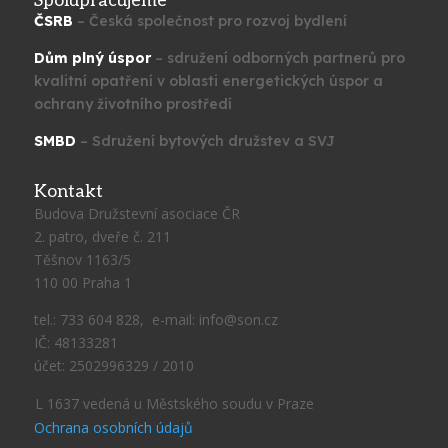
Spolupracujeme
ČSRB
– Česká společnost pro rozvoj bydlení
Dům plný úspor
– sdružení odborných partnerů pro
kvalitní opatření v oblasti energetických úspor a
ochrany životního prostředí
SMBD
– Sdružení bytových družstev a SVJ
Kontakt
Budova Družstevní asociace ČR
2. patro, dveře č. 211
Těšnov 1163/5
110 00 Praha 1
tel.: 733 604 828, e-mail: info@son.cz
IČ: 48133281
účet: 2502996329 / 2010
L 1637 vedená u Městského soudu v Praze
Ochrana osobních údajů