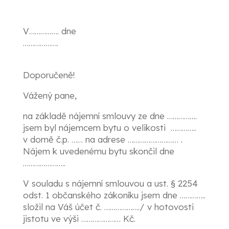
V……………. dne
……………
Doporučeně!
Vážený pane,
na základě nájemní smlouvy ze dne …………….
jsem byl nájemcem bytu o velikosti …………..
v domě č.p. …… na adrese ……………………… .
Nájem k uvedenému bytu skončil dne
…………………..
V souladu s nájemní smlouvou a ust. § 2254
odst. 1 občanského zákoníku jsem dne …………..
složil na Váš účet č. ………………./ v hotovosti
jistotu ve výši ………………… Kč.