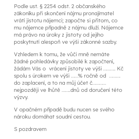
Podle ust. § 2254 odst. 2 občanského
zákoníku při skončení nájmu pronajímatel
vrátí jistotu nájemci; započte si přitom, co
mu nájemce případně z nájmu dluží. Nájemce
má právo na úroky z jistoty od jejího
poskytnutí alespoň ve výši zákonné sazby.
Vzhledem k tomu, že vůči mně nemáte
žádné pohledávky způsobilé k započtení,
žádám Vás o vrácení jistoty ve výši ……….. Kč
spolu s úrokem ve výši ……% ročně od ……….
do zaplacení, a to na můj účet č…………
nejpozději ve lhůtě ……..dnů od doručení této
výzvy.
V opačném případě budu nucen se svého
nároku domáhat soudní cestou.
S pozdravem