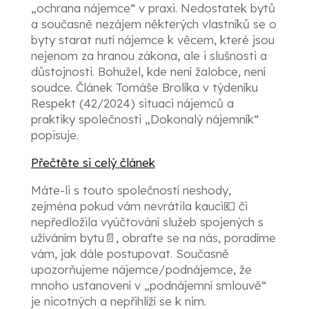
„ochrana nájemce“ v praxi. Nedostatek bytů
a současně nezájem některých vlastníků se o
byty starat nutí nájemce k věcem, které jsou
nejenom za hranou zákona, ale i slušnosti a
důstojnosti. Bohužel, kde není žalobce, není
soudce. Článek Tomáše Brolíka v týdeníku
Respekt (42/2024) situaci nájemců a
praktiky společnosti „Dokonalý nájemník“
popisuje.
Přečtěte si celý článek
Máte-li s touto společností neshody,
zejména pokud vám nevrátila kauci💶 či
nepředložila vyúčtování služeb spojených s
užíváním bytu📄, obraťte se na nás, poradíme
vám, jak dále postupovat. Současně
upozorňujeme nájemce/podnájemce, že
mnoho ustanovení v „podnájemní smlouvě“
je nicotných a nepřihlíží se k nim.