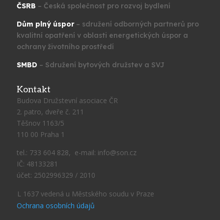
ČSRB
– Česká společnost pro rozvoj bydlení
Dům plný úspor
– sdružení odborných partnerů pro
kvalitní opatření v oblasti energetických úspor a
ochrany životního prostředí
SMBD
– Sdružení bytových družstev a SVJ
Kontakt
Budova Družstevní asociace ČR
2. patro, dveře č. 211
Těšnov 1163/5
110 00 Praha 1
tel.: 733 604 828, e-mail: info@son.cz
IČ: 48133281
účet: 2502996329 / 2010
L 1637 vedená u Městského soudu v Praze
Ochrana osobních údajů