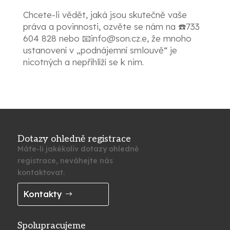
Chcete-li vědět, jaká jsou skutečně vaše
práva a povinnosti, ozvěte se nám na ☎️733
604 828 nebo 📧info@son.cz.e, že mnoho
ustanovení v „podnájemní smlouvě“ je
nicotných a nepřihlíží se k nim.
Dotazy ohledně registrace
Máte-li jakékoliv dotazy ohledně
registrace, neváhejte nás
kontaktovat.
Kontakty
Spolupracujeme