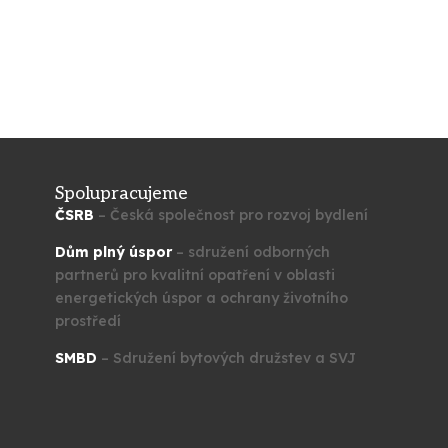
Spolupracujeme
ČSRB
– Česká společnost pro rozvoj bydlení
Dům plný úspor
– sdružení odborných
partnerů pro kvalitní opatření v oblasti
energetických úspor a ochrany životního
prostředí
SMBD
– Sdružení bytových družstev a SVJ