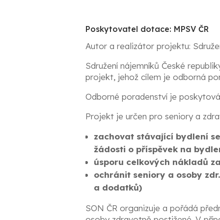
Poskytovatel dotace: MPSV ČR
Autor a realizátor projektu: Sdruže
Sdružení nájemníků České republik
projekt, jehož cílem je odborná 
Odborné poradenství je poskytováno
Projekt je určen pro seniory a zdra
zachovat stávající bydlení s
žádosti o příspěvek na bydle
úsporu celkových nákladů za 
ochránit seniory a osoby zd
a dodatků)
SON ČR organizuje a pořádá předná
osoby zdravotně postižené. V pří