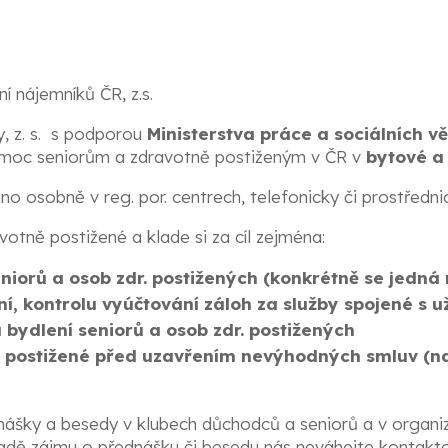
ní nájemníků ČR, z.s.
y, z. s. s podporou
Ministerstva práce a sociálních vě
pomoc seniorům a zdravotně postiženým v ČR v
bytové a 
 osobně v reg. por. centrech, telefonicky či prostředni
votně postižené a klade si za cíl zejména:
eniorů a osob zdr. postižených (konkrétně se jedná
ní, kontrolu vyúčtování záloh za služby spojené s 
bydlení seniorů a osob zdr. postižených
r. postižené před uzavřením nevýhodných smluv (n
šky a besedy v klubech důchodců a seniorů a v organiza
padě zájmu o přednášku či besedu nás neváhejte kontakt