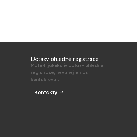
Dotazy ohledně registrace
Máte-li jakékoliv dotazy ohledně
registrace, neváhejte nás
kontaktovat.
Kontakty