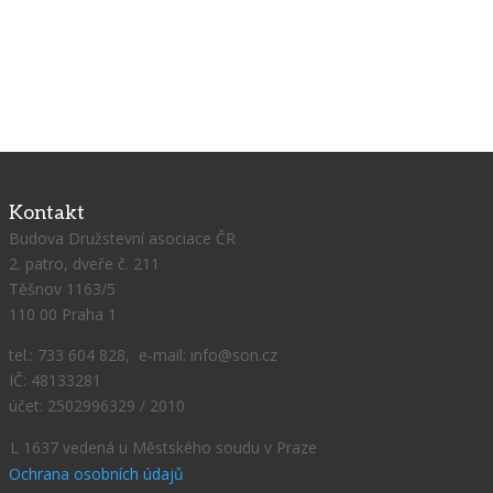
Kontakt
Budova Družstevní asociace ČR
2. patro, dveře č. 211
Těšnov 1163/5
110 00 Praha 1
tel.: 733 604 828, e-mail: info@son.cz
IČ: 48133281
účet: 2502996329 / 2010
L 1637 vedená u Městského soudu v Praze
Ochrana osobních údajů