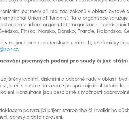
aničními partnery při realizaci zákonů v oblasti bytové 
ternational Union of Tenants). Tato organizace sdružuje 
astoupen v řídícím orgánu této organizace – předsednic
védsko, Finsko, Norsko, Dánsko, Francie, Holandsko, Če
 v regionálních poradenských centrech, telefonicky či p
o@son.cz
.
cování písemných podání pro soudy či jiné státn
jištěny kvalitní, diskrétní a odborné rady v oblasti bydle
last, kteří s naším sdružením spolupracují dlouhodobě k
 školení. Konzultace jsou bezplatné s možností dobrovoln
kladem potvrzující příjem starobního či invalidního důcho
ení, adresy a data narození.