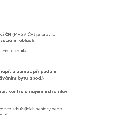
cí ČR
(MPSV ČR) připravilo
sociální oblasti
.
ctvím e-mailu.
 např. o pomoc při podání
užíváním bytu apod.)
apř. kontrola nájemních smluv
cích sdružujících seniory nebo
ovat.