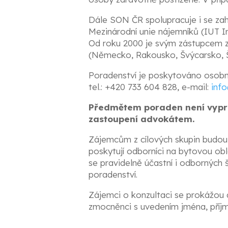
Dále SON ČR spolupracuje i se zahr
Mezinárodní unie nájemníků (IUT In
Od roku 2000 je svým zástupcem z
(Německo, Rakousko, Švýcarsko, Š
Poradenství je poskytováno osobně
tel.: +420 733 604 828, e-mail:
inf
Předmětem poraden není vypra
zastoupení advokátem.
Zájemcům z cílových skupin budou za
poskytují odborníci na bytovou ob
se pravidelně účastní i odborných
poradenství.
Zájemci o konzultaci se prokážou do
zmocněnci s uvedením jména, příjm