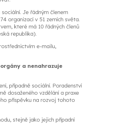
a sociální. Je řádným členem
74 organizací v 51 zemích světa.
tvem, které má 10 řádných členů
ská republika).
rostřednictvím e-mailu,
í orgány a nenahrazuje
ní, případně sociální. Poradenství
romě dosaženého vzdělání a praxe
ého příspěvku na rozvoj tohoto
du, stejně jako jejich případní