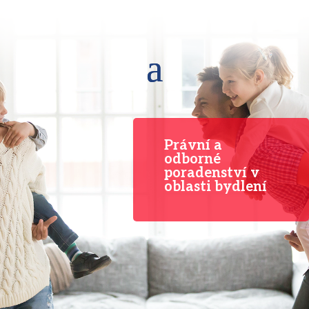
Právní a
odborné
poradenství v
oblasti bydlení