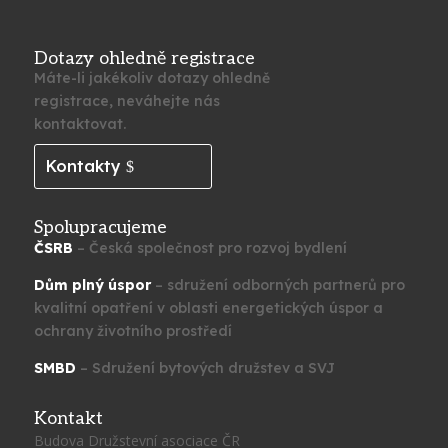
Dotazy ohledně registrace
Máte-li jakékoliv dotazy ohledně
registrace, neváhejte nás
kontaktovat.
Kontakty
Spolupracujeme
ČSRB
– Česká společnost pro rozvoj bydlení
Dům plný úspor
– sdružení odborných partnerů pro
kvalitní opatření v oblasti energetických úspor a
ochrany životního prostředí
SMBD
– Sdružení bytových družstev a SVJ
Kontakt
Budova Družstevní asociace ČR