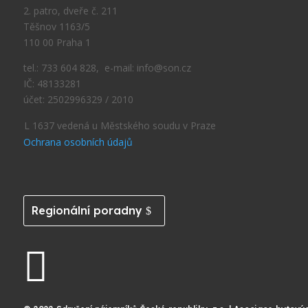
2. patro, dveře č. 211
Těšnov 1163/5
110 00 Praha 1
tel.: 733 604 828, e-mail: info@son.cz
IČ: 48133281
účet: 2502996329 / 2010
L 1637 vedená u Městského soudu v Praze
Ochrana osobních údajů
Regionální poradny
