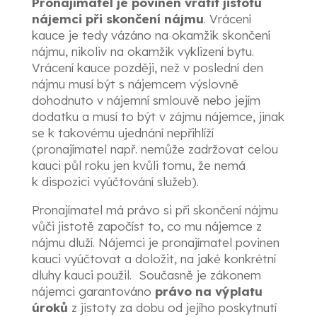
Pronajímatel je povinen vrátit jistotu
nájemci při skončení nájmu
. Vrácení
kauce je tedy vázáno na okamžik skončení
nájmu, nikoliv na okamžik vyklizení bytu.
Vrácení kauce později, než v poslední den
nájmu musí být s nájemcem výslovně
dohodnuto v nájemní smlouvě nebo jejím
dodatku a musí to být v zájmu nájemce, jinak
se k takovému ujednání nepřihlíží
(pronajímatel např. nemůže zadržovat celou
kauci půl roku jen kvůli tomu, že nemá
k dispozici vyúčtování služeb).
Pronajímatel má právo si při skončení nájmu
vůči jistotě započíst to, co mu nájemce z
nájmu dluží. Nájemci je pronajímatel povinen
kauci vyúčtovat a doložit, na jaké konkrétní
dluhy kauci použil. Současně je zákonem
nájemci garantováno
právo na výplatu
úroků
z jistoty za dobu od jejího poskytnutí