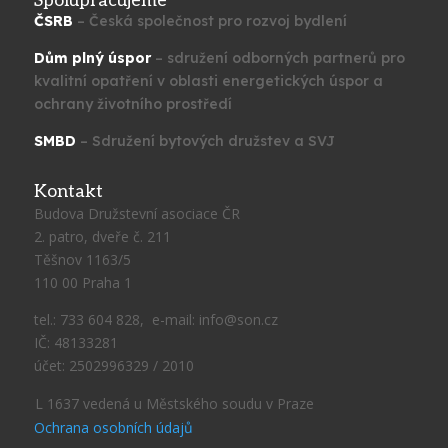
Spolupracujeme
ČSRB
– Česká společnost pro rozvoj bydlení
Dům plný úspor
– sdružení odborných partnerů pro
kvalitní opatření v oblasti energetických úspor a
ochrany životního prostředí
SMBD
– Sdružení bytových družstev a SVJ
Kontakt
Budova Družstevní asociace ČR
2. patro, dveře č. 211
Těšnov 1163/5
110 00 Praha 1
tel.: 733 604 828, e-mail: info@son.cz
IČ: 48133281
účet: 2502996329 / 2010
L 1637 vedená u Městského soudu v Praze
Ochrana osobních údajů