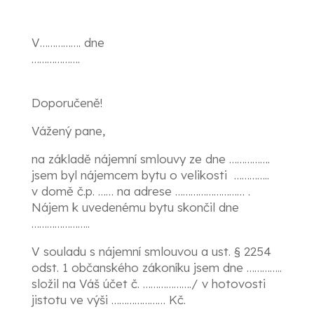
V……………. dne
……………
Doporučeně!
Vážený pane,
na základě nájemní smlouvy ze dne …………….
jsem byl nájemcem bytu o velikosti …………..
v domě č.p. …… na adrese ……………………… .
Nájem k uvedenému bytu skončil dne
…………………..
V souladu s nájemní smlouvou a ust. § 2254
odst. 1 občanského zákoníku jsem dne …………..
složil na Váš účet č. ………………./ v hotovosti
jistotu ve výši ………………… Kč.