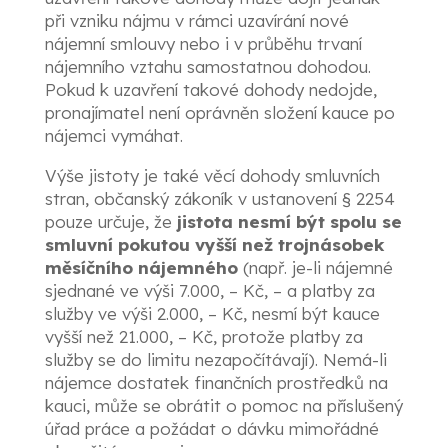
při vzniku nájmu v rámci uzavírání nové
nájemní smlouvy nebo i v průběhu trvaní
nájemního vztahu samostatnou dohodou.
Pokud k uzavření takové dohody nedojde,
pronajímatel není oprávněn složení kauce po
nájemci vymáhat.
Výše jistoty je také věcí dohody smluvních
stran, občanský zákoník v ustanovení § 2254
pouze určuje, že
jistota nesmí být spolu se
smluvní pokutou vyšší než trojnásobek
měsíčního nájemného
(např. je-li nájemné
sjednané ve výši 7.000, – Kč, – a platby za
služby ve výši 2.000, – Kč, nesmí být kauce
vyšší než 21.000, – Kč, protože platby za
služby se do limitu nezapočítávají). Nemá-li
nájemce dostatek finančních prostředků na
kauci, může se obrátit o pomoc na příslušený
úřad práce a požádat o dávku mimořádné