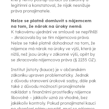
legitimní a konstatoval, že nijak nesnižuje
práva pronajímatele.
Nelze se platně domluvit s nájemcem
na tom, že nárok na úroky nemá
.
K takovému ujednání ve smlouvě se nepřihlíží
– zkracovala by se tím nájemcova práva.
Nelze se také platně dohodnout na tom, že
nájemce má nárok na úroky ve výši, která je
nižší, než jsou úroky v zákonné výši, opět by
se zkracovala nájemcova práva (§ 2235 OZ).
Institut jistoty (kauce) je v občanském
zákoníku upraven problematicky. Jednak
z důvodu stanovení úrokové sazby, dále pak
také z důvodu možnosti pronajímatele
nakládat s finančními prostředky nájemce
libovolně – jakkoliv uzná za vhodné, bez
jakékoliv kontroly. Pokud pronajímatel kauci
po skončení nájmu nevrátí, musí se nájemce