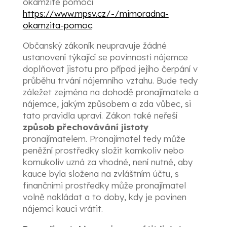
okamžité pomoci
https://www.mpsv.cz/-/mimoradna-
okamzita-pomoc
.
Občanský zákoník neupravuje žádné
ustanovení týkající se povinnosti nájemce
doplňovat jistotu pro případ jejího čerpání v
průběhu trvání nájemního vztahu. Bude tedy
záležet zejména na dohodě pronajímatele a
nájemce, jakým způsobem a zda vůbec, si
tato pravidla upraví. Zákon také neřeší
způsob přechovávání jistoty
pronajímatelem. Pronajímatel tedy může
peněžní prostředky složit kamkoliv nebo
komukoliv uzná za vhodné, není nutné, aby
kauce byla složena na zvláštním účtu, s
finančními prostředky může pronajímatel
volně nakládat a to doby, kdy je povinen
nájemci kauci vrátit.