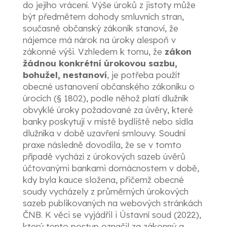
do jejího vrácení. Výše úroků z jistoty může
být předmětem dohody smluvních stran,
současně občanský zákoník stanoví, že
nájemce má nárok na úroky alespoň v
zákonné výši. Vzhledem k tomu, že
zákon
žádnou konkrétní úrokovou sazbu,
bohužel, nestanoví
, je potřeba použít
obecné ustanovení občanského zákoníku o
úrocích (§ 1802), podle něhož platí dlužník
obvyklé úroky požadované za úvěry, které
banky poskytují v místě bydliště nebo sídla
dlužníka v době uzavření smlouvy. Soudní
praxe následně dovodila, že se v tomto
případě vychází z úrokových sazeb úvěrů
účtovanými bankami domácnostem v době,
kdy byla kauce složena, přičemž obecné
soudy vycházely z průměrných úrokových
sazeb publikovaných na webových stránkách
ČNB. K věci se vyjádřil i Ústavní soud (2022),
který tento postup označil za zákonný a