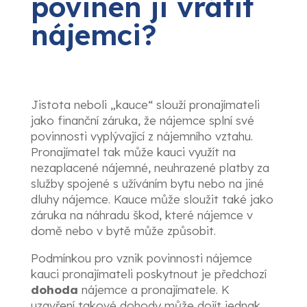
povinen ji vrátit
nájemci?
Jistota neboli „kauce“ slouží pronajímateli
jako finanční záruka, že nájemce splní své
povinnosti vyplývající z nájemního vztahu.
Pronajímatel tak může kauci využít na
nezaplacené nájemné, neuhrazené platby za
služby spojené s užíváním bytu nebo na jiné
dluhy nájemce. Kauce může sloužit také jako
záruka na náhradu škod, které nájemce v
domě nebo v bytě může způsobit.
Podmínkou pro vznik povinnosti nájemce
kauci pronajímateli poskytnout je předchozí
dohoda
nájemce a pronajímatele. K
uzavření takové dohody může dojít jednak