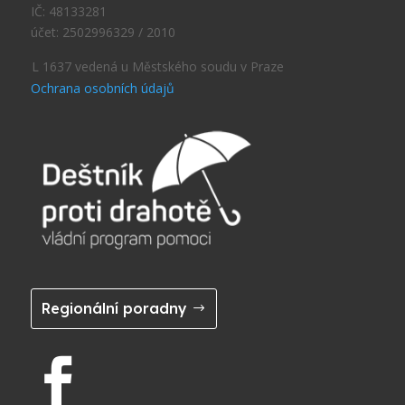
IČ: 48133281
účet: 2502996329 / 2010
L 1637 vedená u Městského soudu v Praze
Ochrana osobních údajů
Regionální poradny
