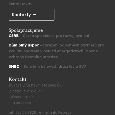
kontaktovat.
Kontakty
Spolupracujeme
ČSRB
– Česká společnost pro rozvoj bydlení
Dům plný úspor
– sdružení odborných partnerů pro
kvalitní opatření v oblasti energetických úspor a
ochrany životního prostředí
SMBD
– Sdružení bytových družstev a SVJ
Kontakt
Budova Družstevní asociace ČR
2. patro, dveře č. 211
Těšnov 1163/5
110 00 Praha 1
tel.: 733 604 828, e-mail: info@son.cz