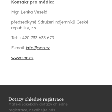
Kontakt pro média:
Mgr. Lenka Veselá
předsedkyně Sdružení nájemníků České
republiky, z.s.
Tel.: +420 733 633 679
E-mail:
info@son.cz
www.son.cz
Dotazy ohledně registrace
Máte-li jakékoliv dotazy ohledně
registrace, neváhejte nás