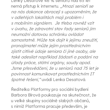
Lenky Desatové 46 % seniorů nad 65 let
nemá přístup k internetu.
„Mnozí senioři se
na nás dokonce obracejí s upozorněním, že
v odlehlých lokalitách mají problém i
s mobilním signálem. Je třeba rovněž vzít
v úvahu, že zdravotní stav řady seniorů jim
neumožní datovou schránku ovládat
samostatně. Může tak dojít k jejímu zneužití,
pronajímatel může jejím prostřednictvím
zjistit citlivé údaje seniora či jiné osoby, ale
také odesílat například žádosti a podání na
úřady práce, státní orgány, soudy apod.
Jsme přesvědčeni, že u seniorů nad 75 let je
povinnost komunikovat prostřednictvím IT
špatné řešení,“
uvádí Lenka Desatová.
Ředitelka Platformy pro sociální bydlení
Barbora Bírová poukazuje na skutečnost, že
u velké skupiny sociálně slabých občanů,
s nimiž Platforma pracuje především, je