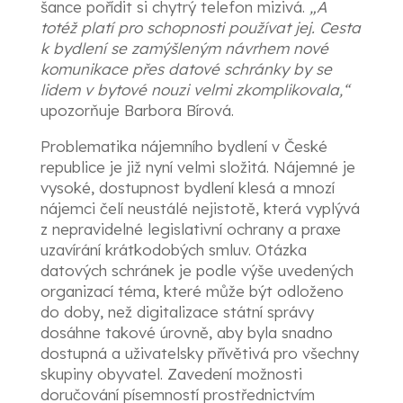
šance pořídit si chytrý telefon mizivá.
„A
totéž platí pro schopnosti používat jej.
Cesta
k bydlení se zamýšleným návrhem nové
komunikace přes datové schránky by se
lidem v bytové nouzi velmi zkomplikovala,“
upozorňuje Barbora Bírová.
Problematika nájemního bydlení v České
republice je již nyní velmi složitá. Nájemné je
vysoké, dostupnost bydlení klesá a mnozí
nájemci čelí neustálé nejistotě, která vyplývá
z nepravidelné legislativní ochrany a praxe
uzavírání krátkodobých smluv. Otázka
datových schránek je podle výše uvedených
organizací téma, které může být odloženo
do doby, než digitalizace státní správy
dosáhne takové úrovně, aby byla snadno
dostupná a uživatelsky přívětivá pro všechny
skupiny obyvatel. Zavedení možnosti
doručování písemností prostřednictvím